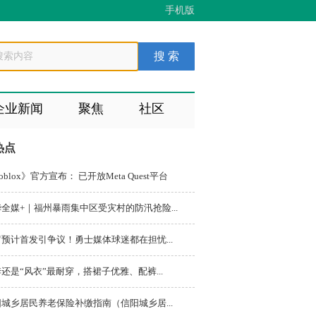
手机版
企业新闻
聚焦
社区
热点
oblox》官方宣布： 已开放Meta Quest平台
全媒+｜福州暴雨集中区受灾村的防汛抢险...
预计首发引争议！勇士媒体球迷都在担忧...
还是“风衣”最耐穿，搭裙子优雅、配裤...
城乡居民养老保险补缴指南（信阳城乡居...