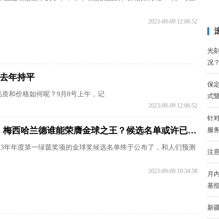
2023-09-09 12:06:52
光刻
况
与去年持平
保定
质和价格如何呢？9月8号上午，记
式
2023-09-09 12:06:52
针
荣耀：梅西哈兰德谁能荣膺金球之王？候选名单或许已经“给出答案”
服
023年年度第一绿茵奖项的金球奖候选名单终于公布了，和人们预测
注意
2023-09-09 10:34:58
月内
基
新