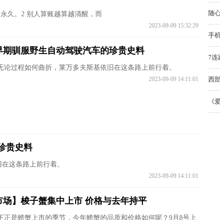
随
永久。2 别人算账越算越清醒，而
2023-09-09 15:32:29
手机
早期驯服野生自动驾驶汽车的珍贵史料
7
无论过程如何曲折，莱万多夫斯基依旧在这条路上前行着。
2023-09-09 14:11:01
西部
《爱
珍贵史料
旧在这条路上前行着。
2023-09-09 14:11:01
市场】梭子蟹集中上市 价格与去年持平
下正是螃蟹上市的季节，今年螃蟹的品质和价格如何呢？9月8号上