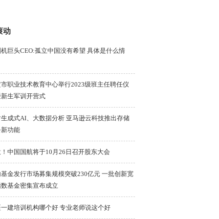
滚动
机巨头CEO:孤立中国没有希望 具体是什么情
？
市职业技术教育中心举行2023级班主任聘任仪
暨新生军训开营式
对生成式AI、大数据分析 亚马逊云科技推出存储
务新功能
！中国国航将于10月26日召开股东大会
基金发行市场募集规模突破230亿元 一批创新宽
指数基金密集宣布成立
疆一建培训机构哪个好 专业老师说这个好