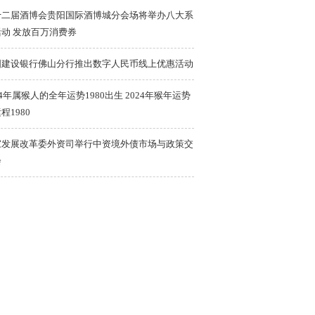
十二届酒博会贵阳国际酒博城分会场将举办八大系
活动 发放百万消费券
国建设银行佛山分行推出数字人民币线上优惠活动
24年属猴人的全年运势1980出生 2024年猴年运势
程1980
家发展改革委外资司举行中资境外债市场与政策交
会