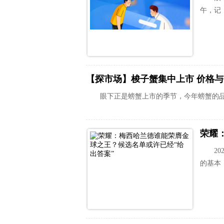
午，记
【探市场】梭子蟹集中上市 价格
眼下正是螃蟹上市的季节，今年螃蟹的品
2
的基本