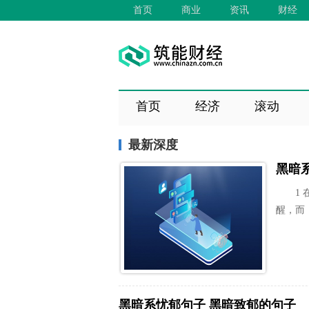
首页
商业
资讯
财经
首页
经济
滚动
最新深度
黑暗
1
醒，而
黑暗系忧郁句子 黑暗致郁的句子