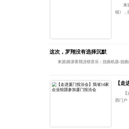
来
错》，
这次，罗翔没有选择沉默
来源|摇滚客我没错音乐：扭曲机器-扭
【走
【
西门户