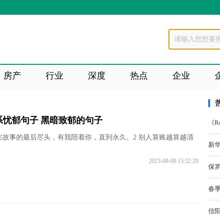
房产
行业
深度
热点
企业
系忧郁句子 黑暗致郁的句子
《R
 在故事的最后尽头，有我陪着你，直到永久。2 别人算账越算越清
新华
2023-09-09 15:32:29
保罗
春季
信阳