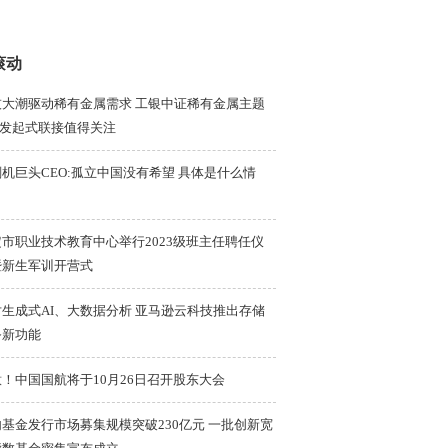
滚动
技大潮驱动稀有金属需求 工银中证稀有金属主题
F发起式联接值得关注
机巨头CEO:孤立中国没有希望 具体是什么情
？
市职业技术教育中心举行2023级班主任聘任仪
暨新生军训开营式
对生成式AI、大数据分析 亚马逊云科技推出存储
务新功能
！中国国航将于10月26日召开股东大会
基金发行市场募集规模突破230亿元 一批创新宽