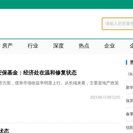
房产
行业
深度
热点
企业
安保基金：经济处在温和修复状态
《R
市方面，债券市场收益率明显上行。从长端来看，主要是地产政策
新华
2023-09-12 09:52:05
保罗
春季
信阳
状态