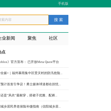
手机版
企业新闻
聚焦
社区
热点
oblox》官方宣布： 已开放Meta Quest平台
全媒+｜福州暴雨集中区受灾村的防汛抢险...
预计首发引争议！勇士媒体球迷都在担忧...
还是“风衣”最耐穿，搭裙子优雅、配裤...
城乡居民养老保险补缴指南（信阳城乡居...