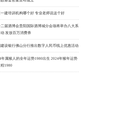
指数基金密集宣布成立
疆一建培训机构哪个好 专业老师说这个好
十二届酒博会贵阳国际酒博城分会场将举办八大系
活动 发放百万消费券
国建设银行佛山分行推出数字人民币线上优惠活动
24年属猴人的全年运势1980出生 2024年猴年运势
程1980