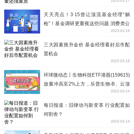
2023-03-17
天天亮点！3·15曾让顶流基金经理“躺
枪”！基金调研更重视这些问题 消费类公
2023-03-16
司再成布局重点
三大因素推升金价 基金经理看好后市配
置机会
2023-03-16
环球微动态丨生物科技ETF港股(159615)
放量冲高至2%上方，乐普生物-B、云顶
2023-03-14
新耀-B涨幅居前
每日报道：旧律动与新变革 行业配置如
何割舍？
2023-03-14