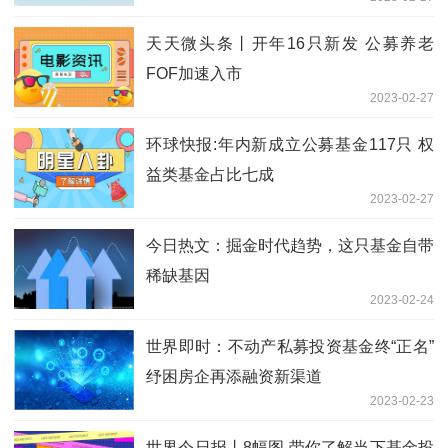
天天微头条丨开年16只新发 公募养老
FOF加速入市
2023-02-27
环球快报:年内新成立公募基金117只 权
益类基金占比七成
2023-02-27
今日热文：掘金时代趋势，这只基金自带
稀缺基因
2023-02-24
世界即时：不动产私募投资基金终“正名”
纾困房企再添融资新渠道
2023-02-23
世界今日报丨8幅图 带你了解当下基金投