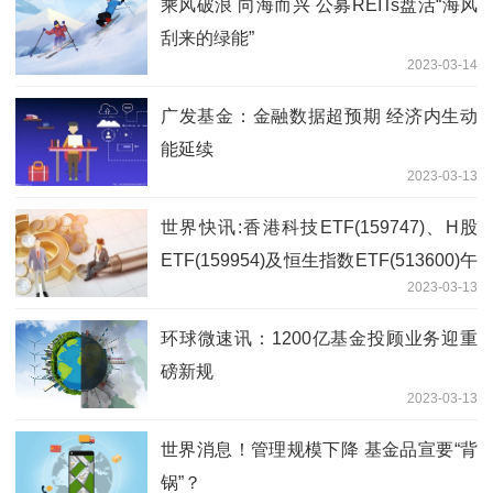
乘风破浪 向海而兴 公募REITs盘活“海风
刮来的绿能”
2023-03-14
广发基金：金融数据超预期 经济内生动
能延续
2023-03-13
世界快讯:香港科技ETF(159747)、H股
ETF(159954)及恒生指数ETF(513600)午
2023-03-13
后携手走强，南向资金盘中连续第4日净
买入
环球微速讯：1200亿基金投顾业务迎重
磅新规
2023-03-13
世界消息！管理规模下降 基金品宣要“背
锅”？