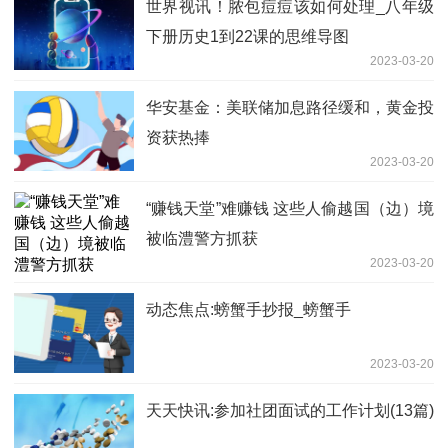
世界视讯！脓包痘痘该如何处理_八年级
下册历史1到22课的思维导图
2023-03-20
华安基金：美联储加息路径缓和，黄金投
资获热捧
2023-03-20
“赚钱天堂”难赚钱 这些人偷越国（边）境
被临澧警方抓获
2023-03-20
动态焦点:螃蟹手抄报_螃蟹手
2023-03-20
天天快讯:参加社团面试的工作计划(13篇)