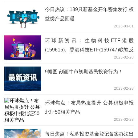
今日热议：189只新基金开年密集发行 权
益类产品回暖
2023-03-01
环球新资讯：生物科技ETF港股
(159615)、香港科技ETF(159747)联袂反
2023-02-28
弹，药明生物一度涨超2.8%
9幅图 刻画牛市初期基民投资行为！
2023-02-28
环球焦点！布局热度提升 公募积极申报
北证50相关产品
2023-02-28
每日焦点！私募投资基金登记备案办法出