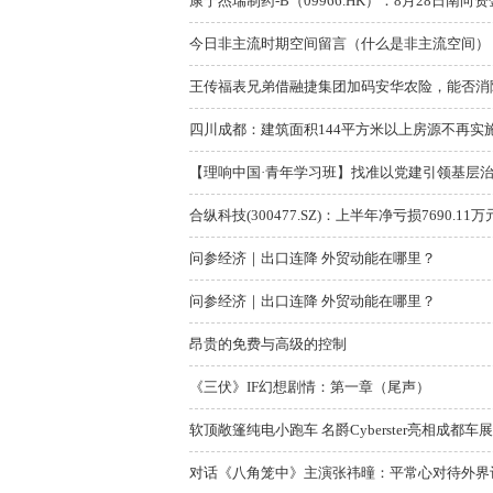
康宁杰瑞制药-B（09966.HK）：8月28日南向资
今日非主流时期空间留言（什么是非主流空间）
王传福表兄弟借融捷集团加码安华农险，能否消除
四川成都：建筑面积144平方米以上房源不再实
【理响中国·青年学习班】找准以党建引领基层
合纵科技(300477.SZ)：上半年净亏损7690.11万
问参经济｜出口连降 外贸动能在哪里？
问参经济｜出口连降 外贸动能在哪里？
昂贵的免费与高级的控制
《三伏》IF幻想剧情：第一章（尾声）
软顶敞篷纯电小跑车 名爵Cyberster亮相成都车
对话《八角笼中》主演张祎曈：平常心对待外界