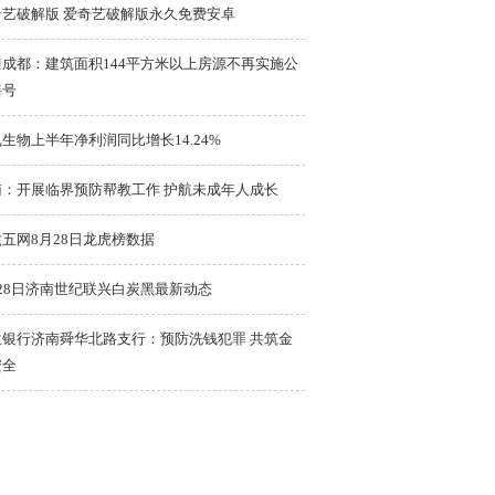
奇艺破解版 爱奇艺破解版永久免费安卓
川成都：建筑面积144平方米以上房源不再实施公
摇号
生物上半年净利润同比增长14.24%
南：开展临界预防帮教工作 护航未成年人成长
五网8月28日龙虎榜数据
28日济南世纪联兴白炭黑最新动态
生银行济南舜华北路支行：预防洗钱犯罪 共筑金
安全