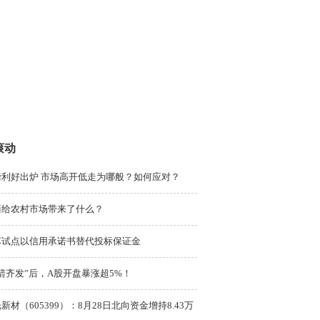
滚动
磅利好出炉 市场高开低走为哪般？如何应对？
商给农村市场带来了什么？
苏试点以信用承诺书替代投标保证金
箭齐发”后，A股开盘暴涨超5%！
新材（605399）：8月28日北向资金增持8.43万