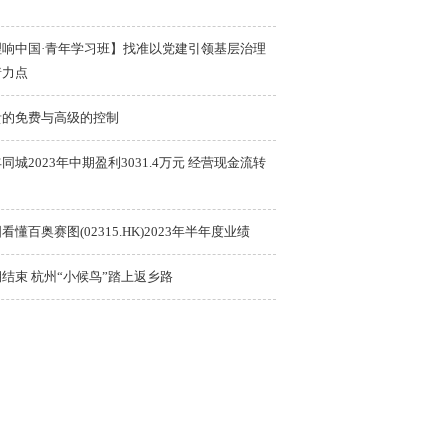
理响中国·青年学习班】找准以党建引领基层治理
着力点
贵的免费与高级的控制
同城2023年中期盈利3031.4万元 经营现金流转
看懂百奥赛图(02315.HK)2023年半年度业绩
结束 杭州“小候鸟”踏上返乡路