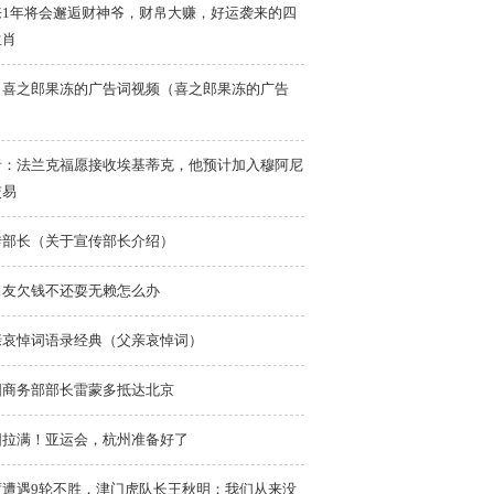
来1年将会邂逅财神爷，财帛大赚，好运袭来的四
生肖
日喜之郎果冻的广告词视频（喜之郎果冻的广告
）
者：法兰克福愿接收埃基蒂克，他预计加入穆阿尼
交易
传部长（关于宣传部长介绍）
男友欠钱不还耍无赖怎么办
亲哀悼词语录经典（父亲哀悼词）
国商务部部长雷蒙多抵达北京
围拉满！亚运会，杭州准备好了
度遭遇9轮不胜，津门虎队长王秋明：我们从来没