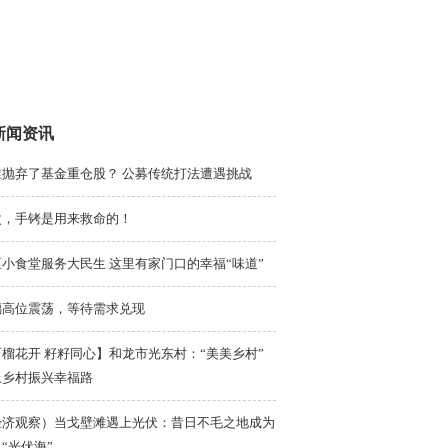
新闻资讯
谁抛弃了基金重仓股？ 公募传统打法遭遇挑战
次，手铐是用来救命的！
小食堂服务大民生 这里有家门口的幸福“味道”
璃高位震荡，等待需求兑现
榴花开 籽籽同心】和龙市光东村：“美美乡村”
上乡村振兴幸福路
经济观察）当戈壁滩遇上光伏：昔日不毛之地成为
“光伏海”