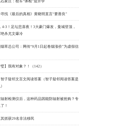
北石家庄：校车“体检”迎开学
持寻找《最后的真相》黄晓明直言“要善良”
1，4-3！足坛悲喜夜！3大豪门爆发，曼城登顶，
军绝杀尤文爆冷
烟草总公司：网传“9月1日起卷烟涨价”为虚假信
璧】我有对象？！（142）
日智子疑邻文言文阅读答案（智子疑邻阅读答案是
么）
核辐射检测仪后，这种药品因能防辐射被抢购？专
急了！
其抓获29名非法移民