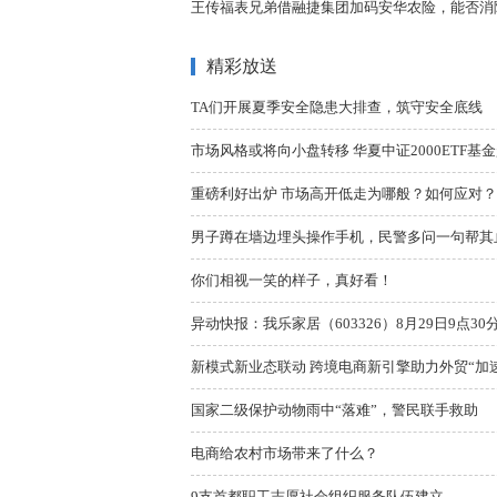
王传福表兄弟借融捷集团加码安华农险，能否消除
精彩放送
TA们开展夏季安全隐患大排查，筑守安全底线
市场风格或将向小盘转移 华夏中证2000ETF基
重磅利好出炉 市场高开低走为哪般？如何应对？
男子蹲在墙边埋头操作手机，民警多问一句帮其止
你们相视一笑的样子，真好看！
异动快报：我乐家居（603326）8月29日9点3
新模式新业态联动 跨境电商新引擎助力外贸“加
国家二级保护动物雨中“落难”，警民联手救助
电商给农村市场带来了什么？
9支首都职工志愿社会组织服务队伍建立