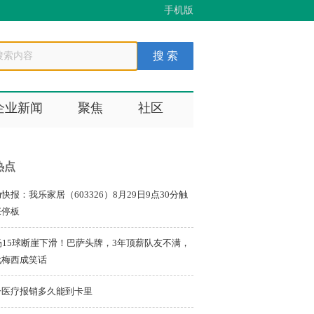
手机版
企业新闻
聚焦
社区
热点
快报：我乐家居（603326）8月29日9点30分触
涨停板
场15球断崖下滑！巴萨头牌，3年顶薪队友不满，
代梅西成笑话
合医疗报销多久能到卡里