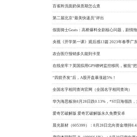
百雀羚洗面奶保质期怎么查
第二届北京“最美快递员”评出
假面骑士Geats：高桥爆料全剧核心问题，剧情拖
央视《开学第一课》观后感13篇 2023年春季广
农合医疗报销多久能到卡里
在线坐牢？英国拟用GPS镣铐监控移民，被批“把
“四箭齐发”后，A股开盘暴涨超5%！
全国名字相同查询官网（全国名字相同查询）
华为海思板块8月28日跌0.13%，*ST日海领跌，
爱奇艺破解版 爱奇艺破解版永久免费安卓
晨光新材（605399）：8月28日北向资金增持8.