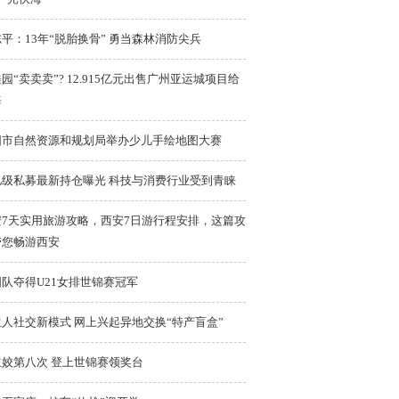
平：13年“脱胎换骨” 勇当森林消防尖兵
园“卖卖卖”? 12.915亿元出售广州亚运城项目给
海
阳市自然资源和规划局举办少儿手绘地图大赛
亿级私募最新持仓曝光 科技与消费行业受到青睐
安7天实用旅游攻略，西安7日游行程安排，这篇攻
带您畅游西安
队夺得U21女排世锦赛冠军
人社交新模式 网上兴起异地交换“特产盲盒”
立姣第八次 登上世锦赛领奖台