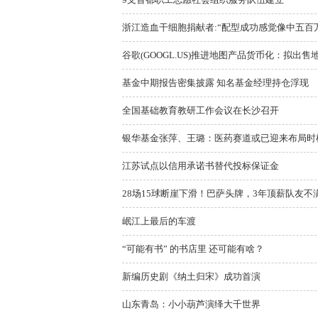
浙江造血干细胞捐献者:“配型成功感觉像中五百
谷歌(GOOGL.US)推进地图产品货币化：拟出售地图
基金中期报告密集披露 知名基金经理持仓浮现
全国基础教育教研工作会议在长沙召开
银华基金张萍、王璐：医药赛道或已迎来布局时
江苏试点以信用承诺书替代投标保证金
28场15球断崖下滑！巴萨头牌，3年顶薪队友
岷江上最后的车渡
“可能有书” 的书店里 还可能有啥？
新编历史剧《纳土归宋》成功首演
山东青岛：小小葫芦演绎大千世界