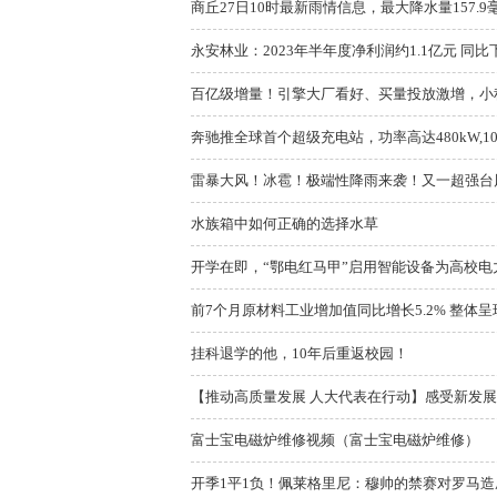
商丘27日10时最新雨情信息，最大降水量157.9
永安林业：2023年半年度净利润约1.1亿元 同比下
百亿级增量！引擎大厂看好、买量投放激增，小程序
奔驰推全球首个超级充电站，功率高达480kW,1
雷暴大风！冰雹！极端性降雨来袭！又一超强台风
水族箱中如何正确的选择水草
开学在即，“鄂电红马甲”启用智能设备为高校电
前7个月原材料工业增加值同比增长5.2% 整体
挂科退学的他，10年后重返校园！
【推动高质量发展 人大代表在行动】感受新发展 激
富士宝电磁炉维修视频（富士宝电磁炉维修）
开季1平1负！佩莱格里尼：穆帅的禁赛对罗马