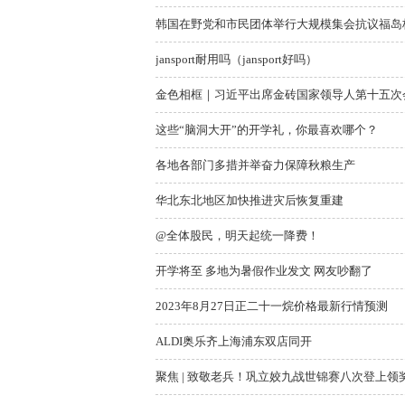
韩国在野党和市民团体举行大规模集会抗议福岛
jansport耐用吗（jansport好吗）
金色相框｜习近平出席金砖国家领导人第十五次会
这些“脑洞大开”的开学礼，你最喜欢哪个？
各地各部门多措并举奋力保障秋粮生产
华北东北地区加快推进灾后恢复重建
@全体股民，明天起统一降费！
开学将至 多地为暑假作业发文 网友吵翻了
2023年8月27日正二十一烷价格最新行情预测
ALDI奥乐齐上海浦东双店同开
聚焦 | 致敬老兵！巩立姣九战世锦赛八次登上领奖台