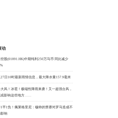
滚动
控股(01891.HK)中期纯利250万马币 同比减少
7%
27日10时最新雨情信息，最大降水量157.9毫米
暴大风！冰雹！极端性降雨来袭！又一超强台风，
底或影响这些地方……
季1平1负！佩莱格里尼：穆帅的禁赛对罗马造成不
的影响