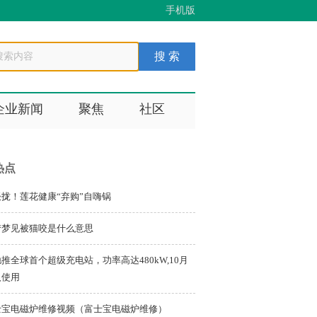
手机版
企业新闻
聚焦
社区
热点
谈拢！莲花健康“弃购”自嗨锅
梦梦见被猫咬是什么意思
推全球首个超级充电站，功率高达480kW,10月
入使用
士宝电磁炉维修视频（富士宝电磁炉维修）