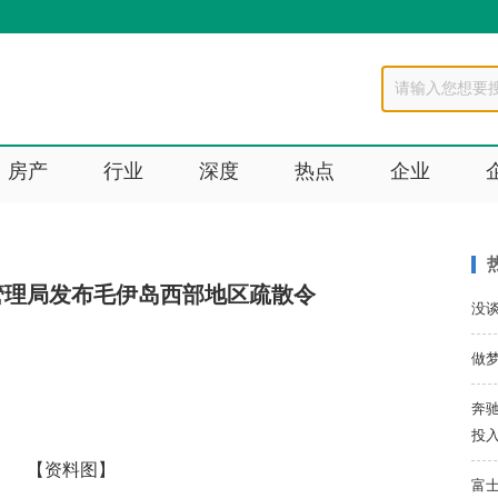
房产
行业
深度
热点
企业
管理局发布毛伊岛西部地区疏散令
没
做
奔驰
投
【资料图】
富