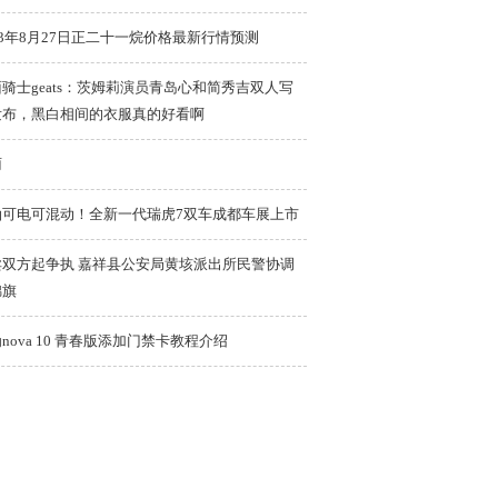
23年8月27日正二十一烷价格最新行情预测
骑士geats：茨姆莉演员青岛心和简秀吉双人写
发布，黑白相间的衣服真的好看啊
雨
油可电可混动！全新一代瑞虎7双车成都车展上市
卖双方起争执 嘉祥县公安局黄垓派出所民警协调
锦旗
nova 10 青春版添加门禁卡教程介绍