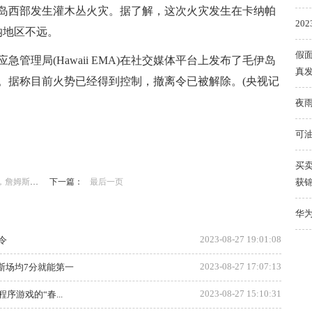
伊岛西部发生灌木丛火灾。据了解，这次火灾发生在卡纳帕
20
纳地区不远。
假面
管理局(Hawaii EMA)在社交媒体平台上发布了毛伊岛
真
。据称目前火势已经得到控制，撤离令已被解除。(央视记
夜
可
买
7分就能第一
下一篇：
最后一页
获
华为
2023-08-27 19:01:08
令
2023-08-27 17:07:13
斯场均7分就能第一
2023-08-27 15:10:31
游戏的“春...