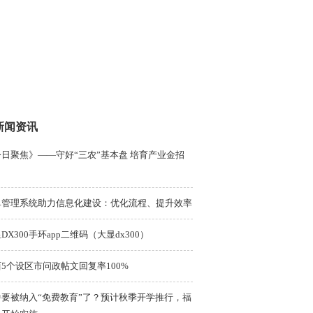
新闻资讯
日聚焦》——守好“三农”基本盘 培育产业金招
单管理系统助力信息化建设：优化流程、提升效率
DX300手环app二维码（大显dx300）
5个设区市问政帖文回复率100%
中要被纳入“免费教育”了？预计秋季开学推行，福