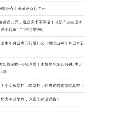
DI奥乐齐上海浦东双店同开
票价逼近50元，观众需求不降温！电影产业链成本
逐渐转嫁”|产业链情报站
据出生年月日查五行属什么（根据出生年月日查五
）
国队首发唯一0分球员！李凯尔半场16分钟5中0
4助
险！小女孩悬挂五楼窗外，邻居冒雨爬窗将其救下
国恒大申请复牌，许家印铺设退路？