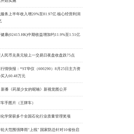
已开始实施
服务上半年收入增20%至81.97亿 核心经营利润
亿
健康(02415.HK)中期收益增加约11.9%至1.51亿
岸人民币兑美元较上一交易日夜盘收盘跌75点
行情快报：*ST华仪（600290）8月25日主力资
买入60.48万元
0月新番《药屋少女的呢喃》新视觉图公开
牌车手图片（王牌车）
国化学荣获多个全国石化行业质量管理奖项
轮大范围强降雨“上线” 国家防总针对10省份启