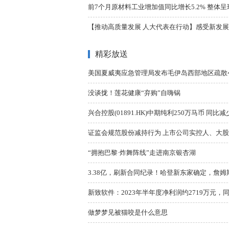
前7个月原材料工业增加值同比增长5.2% 整体
【推动高质量发展 人大代表在行动】感受新发展 激
精彩放送
美国夏威夷应急管理局发布毛伊岛西部地区疏散
没谈拢！莲花健康“弃购”自嗨锅
兴合控股(01891.HK)中期纯利250万马币 同比减少
证监会规范股份减持行为 上市公司实控人、大股东减
“拥抱巴黎·炸舞阵线”走进南京银杏湖
3.38亿，刷新合同纪录！哈登新东家确定，詹姆
新致软件：2023年半年度净利润约2719万元，同比
做梦梦见被猫咬是什么意思