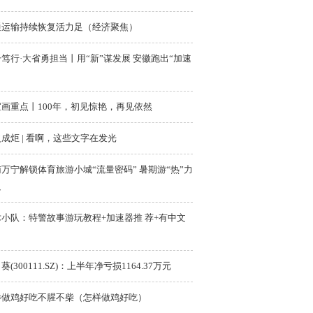
通运输持续恢复活力足（经济聚焦）
笃行·大省勇担当丨用“新”谋发展 安徽跑出“加速
宝画重点丨100年，初见惊艳，再见依然
成炬 | 看啊，这些文字在发光
万宁解锁体育旅游小城“流量密码” 暑期游“热”力
足
术小队：特警故事游玩教程+加速器推 荐+有中文
葵(300111.SZ)：上半年净亏损1164.37万元
样做鸡好吃不腥不柴（怎样做鸡好吃）