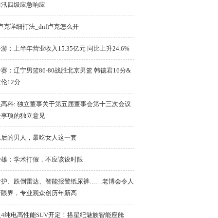
防汛四级应急响应
f卢克详细打法_dnf卢克怎么开
游：上半年营业收入15.35亿元 同比上升24.6%
赛：辽宁男篮86-80战胜北京男篮 韩德君16分&
伦12分
银高科: 独立董事关于第五届董事会第十三次会议
关事项的独立意见
轨后的男人，最吃女人这一套
少雄：学术打假，不应该设时限
I看护、跌倒雷达、智能报警纸尿裤……老博会令人
开眼界，专业观众创历年新高
星4纯电高性能SUV开定！搭星纪魅族智能座舱