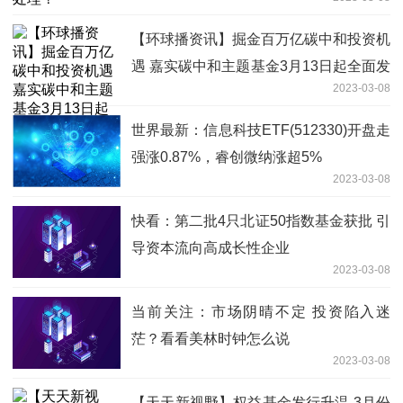
【环球播资讯】掘金百万亿碳中和投资机
遇 嘉实碳中和主题基金3月13日起全面发
2023-03-08
行
世界最新：信息科技ETF(512330)开盘走
强涨0.87%，睿创微纳涨超5%
2023-03-08
快看：第二批4只北证50指数基金获批 引
导资本流向高成长性企业
2023-03-08
当前关注：市场阴晴不定 投资陷入迷
茫？看看美林时钟怎么说
2023-03-08
【天天新视野】权益基金发行升温 3月份