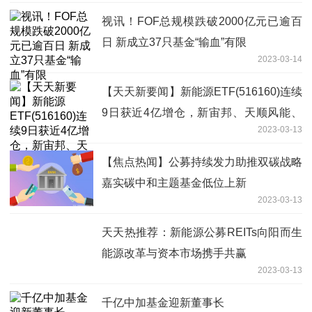
视讯！FOF总规模跌破2000亿元已逾百
日 新成立37只基金“输血”有限
2023-03-14
【天天新要闻】新能源ETF(516160)连续
9日获近4亿增仓，新宙邦、天顺风能、
2023-03-13
锦浪科技等涨幅居前
【焦点热闻】公募持续发力助推双碳战略
嘉实碳中和主题基金低位上新
2023-03-13
天天热推荐：新能源公募REITs向阳而生
能源改革与资本市场携手共赢
2023-03-13
千亿中加基金迎新董事长