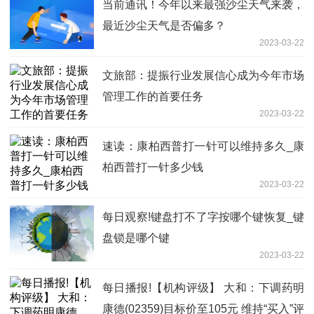
当前通讯！今年以来最强沙尘天气来袭，
最近沙尘天气是否偏多？
2023-03-22
文旅部：提振行业发展信心成为今年市场
管理工作的首要任务
2023-03-22
速读：康柏西普打一针可以维持多久_康
柏西普打一针多少钱
2023-03-22
每日观察!键盘打不了字按哪个键恢复_键
盘锁是哪个键
2023-03-22
每日播报!【机构评级】 大和：下调药明
康德(02359)目标价至105元 维持“买入”评