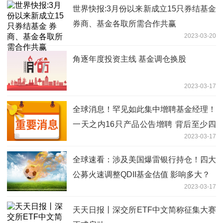
世界快报:3月份以来新成立15只券结基金
券商、基金各取所需合作共赢
2023-03-20
角逐年度投资主线 基金调仓换股
2023-03-17
全球消息！罕见如此集中增聘基金经理！
一天之内16只产品公告增聘 背后至少四
2023-03-17
大原因
全球速看：涉及美国爆雷银行持仓！四大
公募火速调整QDII基金估值 影响多大？
2023-03-17
天天日报丨深交所ETF中文简称征集大赛