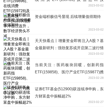
2023-03-02
ETF(512330)携手冲击三连升，数字经济
势头不减
资金端积极信号显现 后续增量值得期待
2023-03-02
天天快看点丨增量资金即将注入A股？基
金最新研判：强劲复苏或开启第二波行情
2023-03-02
当前关注：医药板块回暖，创新药指
ETF(159858)、医疗产业ETF(159877)携
2023-02-28
手上扬
证券ETF基金(512900)获连续净申购，东
方财富盘中振幅超2%
2023-02-27