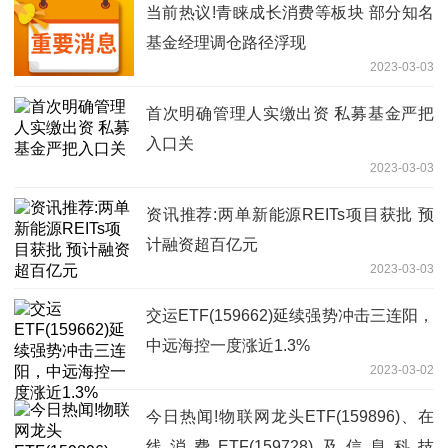
当前热议!青睐成长消费等板块 部分知名
基金经理调仓路径浮现
2023-03-03
首次明确管理人实缴出资 私募基金严把
入口关
2023-03-03
资讯推荐:两单新能源REITs项目获批 预
计融资超百亿元
2023-03-03
交运ETF(159662)延续强势冲击三连阳，
中远海控一度涨近1.3%
2023-03-02
今日热闻!物联网龙头ETF(159896)、在
线消费ETF(159728)及信息科技