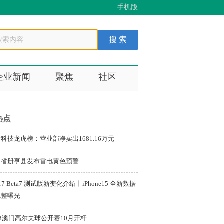
手机版
企业新闻
聚焦
社区
热点
科技龙虎榜：营业部净卖出1681.16万元
州省册亨县发布雷电黄色预警
S17 Beta7 测试版新变化介绍丨iPhone15 全新数据
完整曝光
23澳门高尔夫球公开赛10月开杆