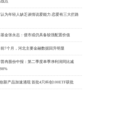
来战点
家认为年轻人缺乏谈情说爱能力 恋爱有三大拦路
商基金张永志：债市或仍具备较强配置价值
年前7个月，河北主要金融数据回升明显
解普冉股份中报：第二季度单季净利润同比减
.98%
F创新产品加速涌现 首批4只科创100ETF获批