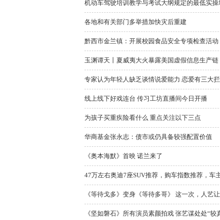
机动车驾驶培训教学与考试大纲规定的最低实操培
各地和有关部门多举措加快灾后重建
黔西市金兰镇：开展校园食品安全专项检查活动
玉渊谭天丨夏威夷大火暴露美国虚假信息生产链
专家认为年轻人缺乏谈情说爱能力 恋爱有三大
线上线下好戏连台 传习工坊直播间今日开播
为孩子买重疾险看什么 重点关注以下三点
华商基金张永志：债市或仍具备较强配置价值
《奥本海默》首映 诺兰来了
47万左右奥迪7座SUV推荐，购车指数推荐，车
《等待戈多》变身《等待多哥》 这一次，人艺让观众
《坚如磐石》所有演员素颜拍戏 张艺谋处处“较