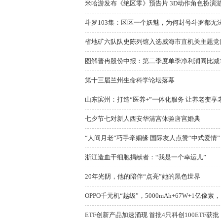
米哈游发布《绝区零》预告片 3D动作角色扮演
斗罗103集：区区一个妖魅，为何封号斗罗都无
省地矿六队队史陈列馆入选威海市直机关主题党
图解普冉股份中报：第二季度单季净利润同比减180
第十三届兰州生命科学论坛落幕
山东滨州：打造“医养+”一体化服务 让养老变享
七夕节七对新人西安华清宫体验唐宫婚典
“人间月老”巧手牵姻缘 国际友人点赞“中式爱情”
浙江造血干细胞捐献者：“我是一个幸运儿”
20年光阴，他的陪伴“点亮”她的黑色世界
OPPO千元机“越级”，5000mAh+67W+1亿像素
ETF创新产品加速涌现 首批4只科创100ETF获批