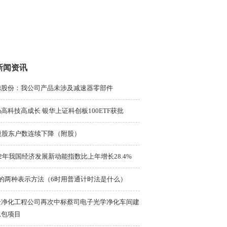
新闻资讯
德股份：我公司产品未涉及减速器零部件
高科技高成长 银华上证科创板100ETF获批
2股股东户数连续下降（附股）
22年我国经济发展新动能指数比上年增长28.4%
时的两种表示方法（6时用普通计时法是什么）
景净化工程公司再次中标蔡司电子光学净化车间建
总包项目