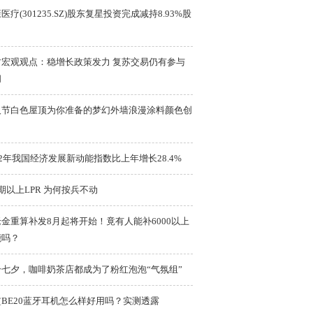
医疗(301235.SZ)股东复星投资完成减持8.93%股
时宏观观点：稳增长政策发力 复苏交易仍有参与
间
人节白色屋顶为你准备的梦幻外墙浪漫涂料颜色创
22年我国经济发展新动能指数比上年增长28.4%
期以上LPR 为何按兵不动
金重算补发8月起将开始！竟有人能补6000以上
能吗？
个七夕，咖啡奶茶店都成为了粉红泡泡“气氛组”
BE20蓝牙耳机怎么样好用吗？实测透露