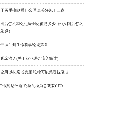
孩子买重疾险看什么 重点关注以下三点
抠图后怎么羽化边缘羽化值是多少（ps抠图后怎么
化边缘）
十三届兰州生命科学论坛落幕
现金流入(关于营业现金流入简述)
什么可以抗衰老美颜 吃啥可以美容抗衰老
任命莫尼什·帕托拉瓦拉为总裁兼CFO