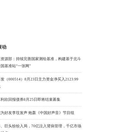
滚动
然资源部：持续完善国家测绘基准，构建基于北斗
国基准站“一张网”
发（000514）8月23日主力资金净买入2123.99
元
商利欣回报债券8月25日即将结束募集
妮为好友李玟发声 炮轰《中国好声音》节目组
本、巨头纷纷入局，70亿注入肾病管理，千亿市场