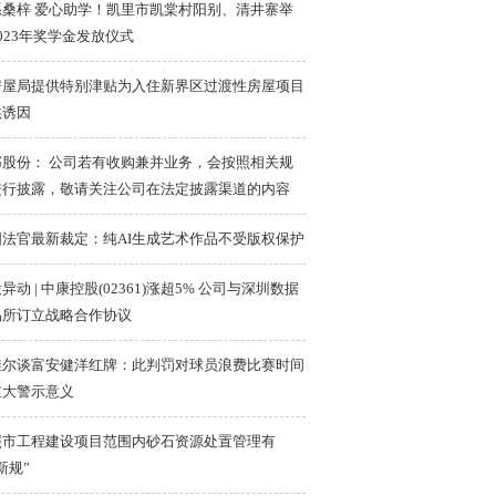
系桑梓 爱心助学！凯里市凯棠村阳别、清井寨举
023年奖学金发放仪式
房屋局提供特别津贴为入住新界区过渡性房屋项目
供诱因
邦股份： 公司若有收购兼并业务，会按照相关规
进行披露，敬请关注公司在法定披露渠道的内容
国法官最新裁定：纯AI生成艺术作品不受版权保护
异动 | 中康控股(02361)涨超5% 公司与深圳数据
易所订立战略合作协议
维尔谈富安健洋红牌：此判罚对球员浪费比赛时间
重大警示意义
照市工程建设项目范围内砂石资源处置管理有
新规”