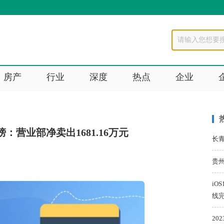
房产
行业
深度
热点
企业
：营业部净卖出1681.16万元
长青
贵
iO
线
20