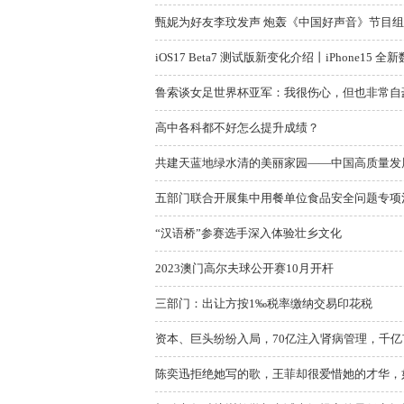
甄妮为好友李玟发声 炮轰《中国好声音》节目组
iOS17 Beta7 测试版新变化介绍丨iPhone15
鲁索谈女足世界杯亚军：我很伤心，但也非常自
高中各科都不好怎么提升成绩？
共建天蓝地绿水清的美丽家园——中国高质量发
五部门联合开展集中用餐单位食品安全问题专项
“汉语桥”参赛选手深入体验壮乡文化
2023澳门高尔夫球公开赛10月开杆
三部门：出让方按1‰税率缴纳交易印花税
资本、巨头纷纷入局，70亿注入肾病管理，千
陈奕迅拒绝她写的歌，王菲却很爱惜她的才华，