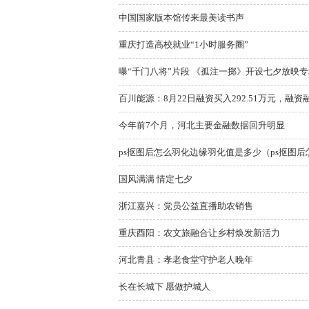
中国国家版本馆传来最美读书声
重庆打造高校就业“1小时服务圈”
曝“千门八将”片段 《孤注一掷》开设七夕放映专
百川能源：8月22日融资买入292.51万元，融资融
今年前7个月，河北主要金融数据回升明显
ps抠图后怎么羽化边缘羽化值是多少（ps抠图
国风满满 情定七夕
浙江嘉兴：党员公益直播助农销售
重庆酉阳：农文旅融合让乡村焕发新活力
河北青县：孝老食堂守护老人晚年
长在长城下 愿做护城人