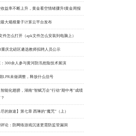
债收益率不断上升，黄金看空情绪骤升I黄金周报
国最大规模量子计算云平台发布
k文件怎么打开（apk文件怎么安装到电脑上）
23重庆北碚区遴选教师拟聘人员公示
东：300余人参与黄河防汛抢险技术展演
期LPR未做调整，释放什么信号
智能化翅膀，湖南“智赋万企”行动“期中考”成绩
何？
尽的旅途】第七章 西琳的“魔咒”（上）
湖评论：防网络游戏沉迷更需防监管漏洞