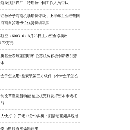
特斯拉沈阳设厂！特斯拉中国工作人员否认
信证券给予海南机场增持评级，上半年主业经营回
，海南自贸港卡位优势持续巩固
航空（600316）8月23日主力资金净卖出
0.72万元
益类基金发展蓝图明晰 公募机构积极创新吸引源
活水
米盒子怎么用u盘安装第三方软件（小米盒子怎么
）
册制改革激发新动能 创业板更好发挥资本市场枢
功能
真人快打1》开场17分钟实机：剧情动画颇具观感
华穿山甲现身闽侯和建阳