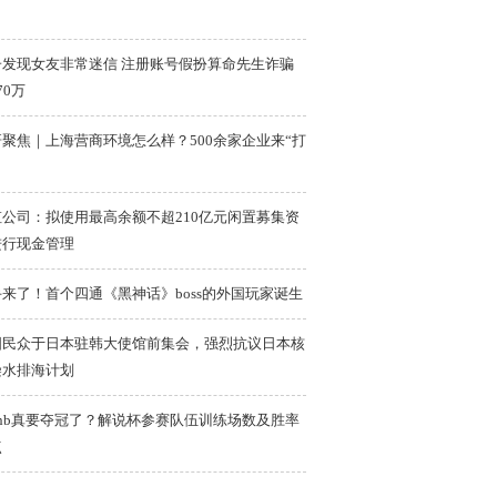
子发现女友非常迷信 注册账号假扮算命先生诈骗
70万
聚焦｜上海营商环境怎么样？500余家企业来“打
虹公司：拟使用最高余额不超210亿元闲置募集资
进行现金管理
来了！首个四通《黑神话》boss的外国玩家诞生
国民众于日本驻韩大使馆前集会，强烈抗议日本核
染水排海计划
inb真要夺冠了？解说杯参赛队伍训练场数及胜率
点