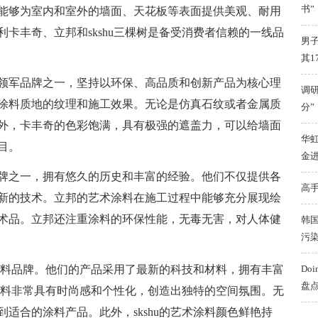
书”
能够为室内和室外的墙面、天花板等表面提供美观、耐用
卡丰奇、立邦和skshu三棵树是备受消费者信赖的一线品
男
其1
领军品牌之一，坚持以环保、高品质和创新产品为核心理
调研
涂料质地的纹理和施工效果。无论是仿真石纹或者金属质
分”
外，卡丰奇的色彩饱满，具有极强的遮盖力，可以给墙面
华
目。
金
牌之一，拥有悠久的历史和丰富的经验。他们不仅提供各
高手
新的技术。立邦的艺术涂料在施工过程中能够充分展现绘
术品。立邦还注重涂料的环保性能，无毒无害，对人体健
韩
污
的涂料品牌。他们的产品采用了最新的科技和材料，拥有丰富
Do
盘
术涂料非常具有时尚感和个性化，创造出独特的空间氛围。无
适合的涂料产品。此外，skshu的艺术涂料颜色鲜艳持