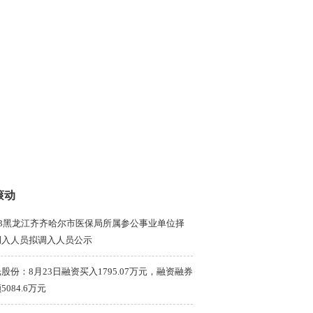
滚动
23黑龙江齐齐哈尔市医保局所属参公事业单位择
调入人员拟调入人员公示
股份：8月23日融资买入1795.07万元，融资融券
5084.6万元