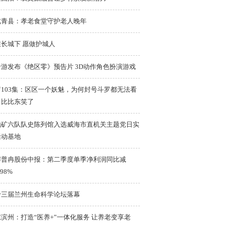
北青县：孝老食堂守护老人晚年
在长城下 愿做护城人
哈游发布《绝区零》预告片 3D动作角色扮演游戏
罗103集：区区一个妖魅，为何封号斗罗都无法看
？比比东笑了
地矿六队队史陈列馆入选威海市直机关主题党日实
活动基地
解普冉股份中报：第二季度单季净利润同比减
.98%
十三届兰州生命科学论坛落幕
滨州：打造“医养+”一体化服务 让养老变享老