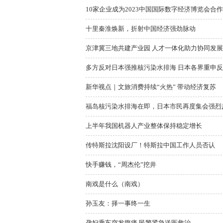
10家企业成为2023中国国际数字经济博览会合
十里秦淮焕新，折射中国经济强劲脉动
京津冀三地共建产业园 人才一体化助力协同发展
多方反对日本强推核污染水排海 日本各界重申
新华视点｜文旅消费持续“火热” 带动经济复苏
福岛核污染水排海在即，日本市民再度集会强烈
上半年我国机器人产业整体保持稳定增长
传特斯拉沈阳设厂！特斯拉中国工作人员否认
快手赚钱，“周杰伦”挖井
南戏是什么（南戏）
孙玉友：择一事终一生
孕妇乘车突发腹痛 民警紧急送医救治