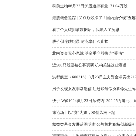
科前生物08月23日沪股通持有量171.04万股
港股概念追踪 | 又双叒叕涨了！国内油价现“五连涨”
看了个人碳排放数据后，我陷入了沉思
股价创连跌纪录 耐克拿什么止损
北向资金无心恋战 基金重仓股接连“受伤”
近500只股票被公募调研 机构关注这些赛道
洪都航空（600316）8月23日主力资金净卖出217
男子发现女友非常迷信 注册账号假扮算命先生诈骗
快手-W(01024)8月23日斥资约1292.25万港元回
豫论场丨以“赛”为媒，双创风潮正起
权益类基金发展蓝图明晰 公募机构积极创新吸