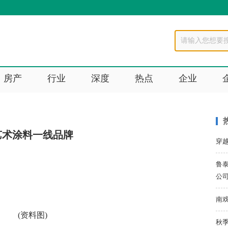
房产
行业
深度
热点
企业
艺术涂料一线品牌
穿
鲁泰
公
南
(资料图)
秋