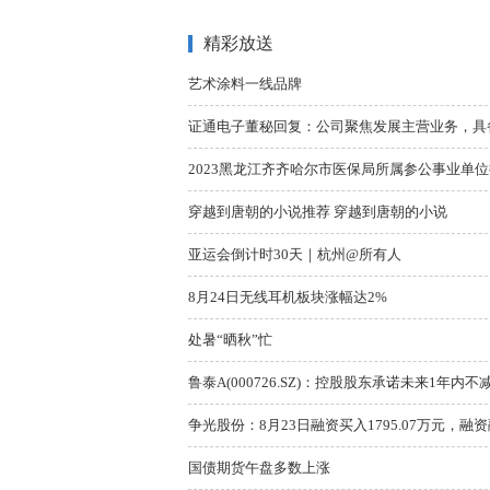
精彩放送
艺术涂料一线品牌
证通电子董秘回复：公司聚焦发展主营业务，具备
2023黑龙江齐齐哈尔市医保局所属参公事业单位择
穿越到唐朝的小说推荐 穿越到唐朝的小说
亚运会倒计时30天｜杭州@所有人
8月24日无线耳机板块涨幅达2%
处暑“晒秋”忙
鲁泰A(000726.SZ)：控股股东承诺未来1年内
争光股份：8月23日融资买入1795.07万元，融资
国债期货午盘多数上涨