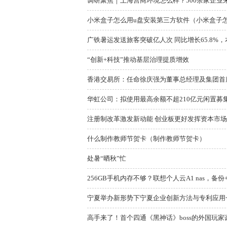
调研聚焦｜上海营商环境怎么样？500余家企业来
小米盒子怎么用u盘安装第三方软件（小米盒子
广铁暑运发送旅客突破亿人次 同比增长65.8%，本
“创新+科技”推动基层治理提质增效
香港交易所：任命徐庆强为董事总经理及集团首
华虹公司：拟使用最高余额不超210亿元闲置募
注册制改革激发新动能 创业板更好发挥资本市
什么制作教师节贺卡（制作教师节贺卡）
处暑“晒秋”忙
256GB手机内存不够？联想个人云A1 nas，备
宁夏举办新形势下宁夏企业创新方法与专利应用一
高手来了！首个四通《黑神话》boss的外国玩家