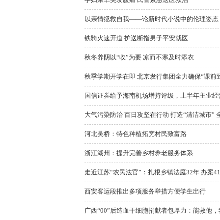
以亲情拯救自我——论新时代小说中的伦理姿态
铁骑火速开道 护送断指男子平安就医
秋冬养阴以“收”为要 凉而不寒及时添衣
秋季学期开学在即 北京发行集团全力确保“课前
国信证券给予海南机场增持评级，上半年主业经营
大气污染防治 百日攻坚在行动 打造“清洁城市”
河北吴桥：特色种植拓宽村民致富路
浙江湖州：提升完善乡村养老服务体系
走近江苏“农民法官”：扎根乡镇法庭32年 办案4
西安客运段推出多项服务举措方便学生出行
广西“00”后造血干细胞捐献者包厚力：能救他