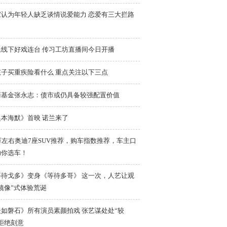
家认为年轻人缺乏谈情说爱能力 恋爱有三大拦路
上线下好戏连台 传习工坊直播间今日开播
孩子买重疾险看什么 重点关注以下三点
商基金张永志：债市或仍具备较强配置价值
奥本海默》首映 诺兰来了
万左右奥迪7座SUV推荐，购车指数推荐，车主口
助你选车！
等待戈多》变身《等待多哥》 这一次，人艺让观
镜像”式体验荒诞
坚如磐石》所有演员素颜拍戏 张艺谋处处“较
拒绝刻意