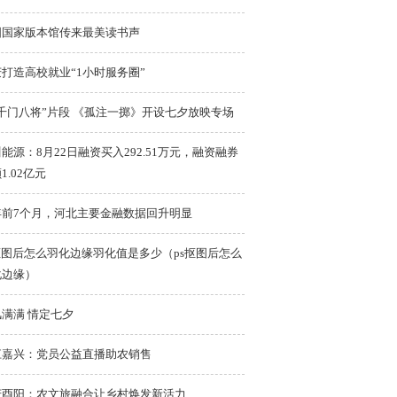
国国家版本馆传来最美读书声
打造高校就业“1小时服务圈”
千门八将”片段 《孤注一掷》开设七夕放映专场
能源：8月22日融资买入292.51万元，融资融券
1.02亿元
年前7个月，河北主要金融数据回升明显
抠图后怎么羽化边缘羽化值是多少（ps抠图后怎么
化边缘）
满满 情定七夕
江嘉兴：党员公益直播助农销售
庆酉阳：农文旅融合让乡村焕发新活力