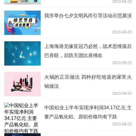
2023-08-23
我市举办七夕文明风尚引导活动示范展演
2023-08-23
上海海港无缘亚冠乃必然，战术思维落后
巴吞联，后防天团比肩傅欢
2023-08-22
火锅的正宗做法 四种好吃地道的家常火
锅做法
2023-08-22
中国铝业上半年实现净利润34.17亿元 主
要产品氧化铝、原铝价格均有下跌
2023-08-22