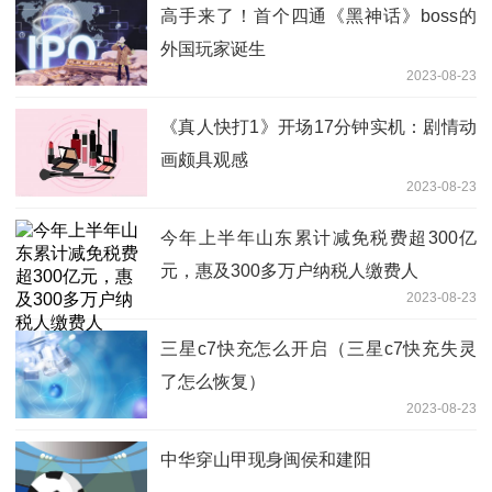
高手来了！首个四通《黑神话》boss的
外国玩家诞生
2023-08-23
《真人快打1》开场17分钟实机：剧情动
画颇具观感
2023-08-23
今年上半年山东累计减免税费超300亿
元，惠及300多万户纳税人缴费人
2023-08-23
三星c7快充怎么开启（三星c7快充失灵
了怎么恢复）
2023-08-23
中华穿山甲现身闽侯和建阳