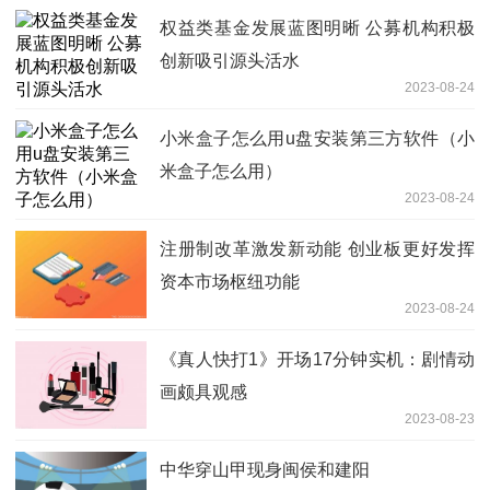
权益类基金发展蓝图明晰 公募机构积极
创新吸引源头活水
2023-08-24
小米盒子怎么用u盘安装第三方软件（小
米盒子怎么用）
2023-08-24
注册制改革激发新动能 创业板更好发挥
资本市场枢纽功能
2023-08-24
《真人快打1》开场17分钟实机：剧情动
画颇具观感
2023-08-23
中华穿山甲现身闽侯和建阳