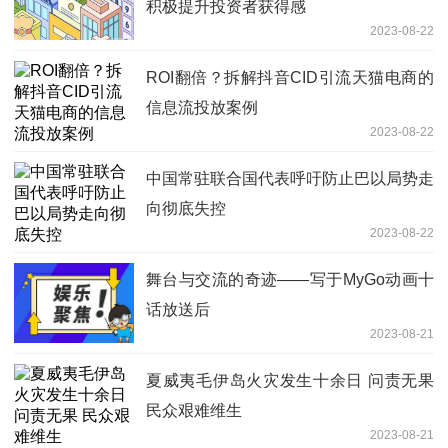
积极提升投资者获得感
2023-08-22
ROI翻倍？拆解抖音CID引流天猫电商的
信息流投放案例
2023-08-22
中国常驻联合国代表呼吁防止巴以局势走
向彻底失控
2023-08-22
舞台与交流的奇迹——写于MyGo动画十
话放送后
2023-08-21
夏威夷毛伊岛火灾发生十余日 问责无果
民众艰难维生
2023-08-21