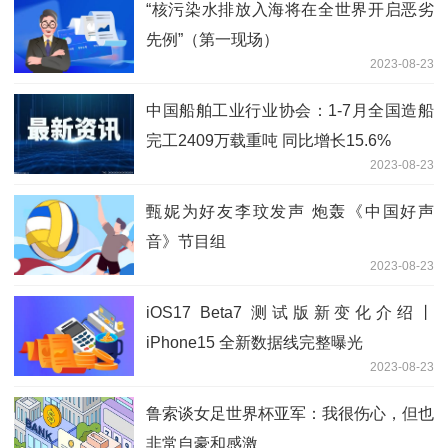
“核污染水排放入海将在全世界开启恶劣
先例”（第一现场）
2023-08-23
中国船舶工业行业协会：1-7月全国造船
完工2409万载重吨 同比增长15.6%
2023-08-23
甄妮为好友李玟发声 炮轰《中国好声
音》节目组
2023-08-23
iOS17 Beta7 测试版新变化介绍丨
iPhone15 全新数据线完整曝光
2023-08-23
鲁索谈女足世界杯亚军：我很伤心，但也
非常自豪和感激