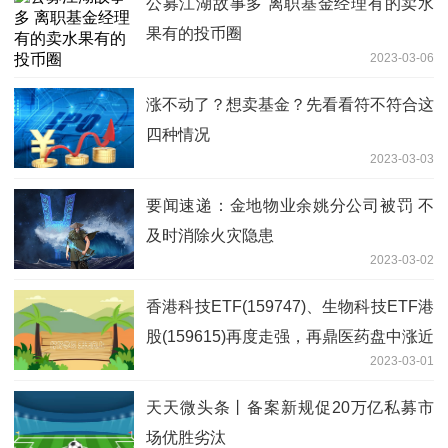
公募江湖故事多 离职基金经理有的卖水
果有的投币圈
2023-03-06
涨不动了？想卖基金？先看看符不符合这
四种情况
2023-03-03
要闻速递：金地物业余姚分公司被罚 不
及时消除火灾隐患
2023-03-02
香港科技ETF(159747)、生物科技ETF港
股(159615)再度走强，再鼎医药盘中涨近
2023-03-01
5.7%
天天微头条丨备案新规促20万亿私募市
场优胜劣汰