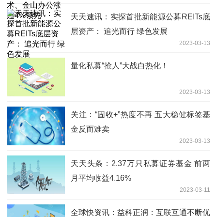
天天速讯：实探首批新能源公募REITs底
层资产： 追光而行 绿色发展
2023-03-13
量化私募“抢人”大战白热化！
2023-03-13
关注：“固收+”热度不再 五大稳健标签基
金反而难卖
2023-03-13
天天头条：2.37万只私募证券基金 前两
月平均收益4.16%
2023-03-11
全球快资讯：益科正润：互联互通不断优