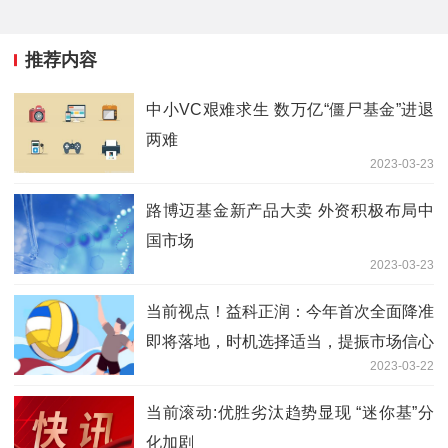
推荐内容
中小VC艰难求生 数万亿“僵尸基金”进退
两难
2023-03-23
路博迈基金新产品大卖 外资积极布局中
国市场
2023-03-23
当前视点！益科正润：今年首次全面降准
即将落地，时机选择适当，提振市场信心
2023-03-22
当前滚动:优胜劣汰趋势显现 “迷你基”分
化加剧