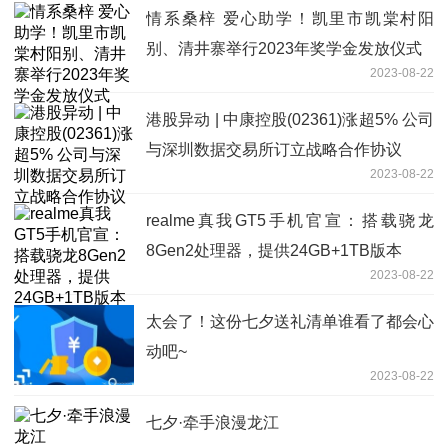
情系桑梓 爱心助学！凯里市凯棠村阳
别、清井寨举行2023年奖学金发放仪式
2023-08-22
港股异动 | 中康控股(02361)涨超5% 公司
与深圳数据交易所订立战略合作协议
2023-08-22
realme真我GT5手机官宣：搭载骁龙
8Gen2处理器，提供24GB+1TB版本
2023-08-22
太会了！这份七夕送礼清单谁看了都会心
动吧~
2023-08-22
七夕·牵手浪漫龙江