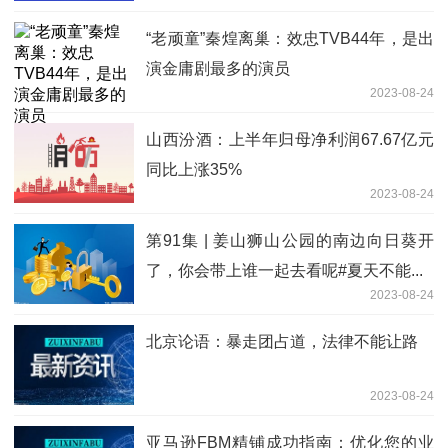
“老顽童”秦煌离巢：效忠TVB44年，是出
演金庸剧最多的演员
2023-08-24
山西汾酒：上半年归母净利润67.67亿元
同比上涨35%
2023-08-24
第91集 | 姜山狮山公园的南边向日葵开
了，你会带上谁一起去看呢#夏天不能...
2023-08-24
北京论语：暴走团占道，法律不能让路
2023-08-24
亚马逊FBM精铺成功指南：优化您的业