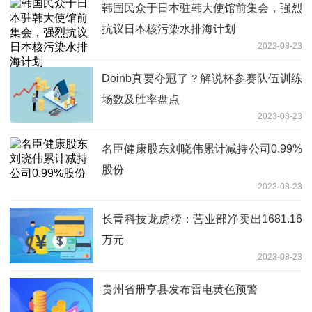
韩国民众于日本驻韩大使馆前集会，强烈
抗议日本核污染水排海计划
2023-08-23
Doinb真要夺冠了？解说杯参赛队伍训练
场数及胜率盘点
2023-08-23
名臣健康股东刘晓伟累计减持公司0.99%
股份
2023-08-23
长青科技龙虎榜：营业部净卖出1681.16
万元
2023-08-23
贵州省册亨县发布雷电黄色预警