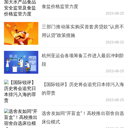
食盐价格监管力度
2023-08-25
三部门推动落实购买首套房贷款“认房不
用认贷”政策措施
2023-08-25
杭州亚运会各项筹备工作进入最后冲刺阶
段
2023-08-25
【国际锐评】历史将会追究日本排污入海
的罪责
2023-08-25
选舍友如同“开盲盒”！高校推出宿舍自选
床位模式