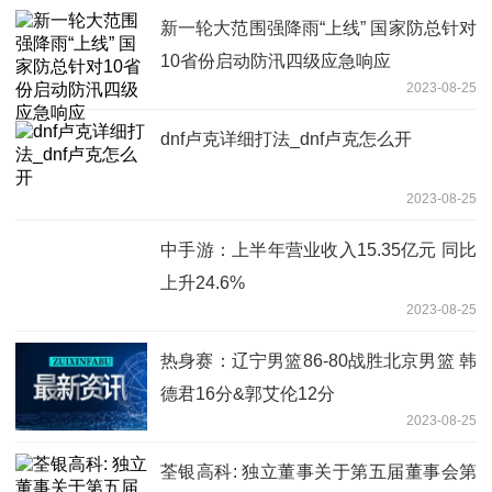
新一轮大范围强降雨“上线” 国家防总针对
10省份启动防汛四级应急响应
2023-08-25
dnf卢克详细打法_dnf卢克怎么开
2023-08-25
中手游：上半年营业收入15.35亿元 同比
上升24.6%
2023-08-25
热身赛：辽宁男篮86-80战胜北京男篮 韩
德君16分&郭艾伦12分
2023-08-25
荃银高科: 独立董事关于第五届董事会第