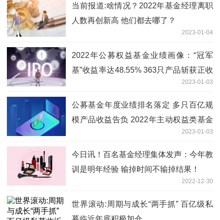
当前报道:啥情况？2022年基金经理离职
人数再创新高 他们都去哪了？
2023-01-04
2022年公募权益基金业绩画像：“冠军
基”收益率达48.55% 363只产品斩获正收
2023-01-03
益
公募基金年度业绩排名落定 多只百亿规
模产品收益告负 2022年主动权益类基金
2023-01-03
首尾业绩差近100%
今日讯！百名基金经理集体发声：今年教
训是明年经验 输掉时间不输掉结果！
2022-12-30
世界滚动:周期与成长“两手抓” 百亿级私
募临近年底积极加仓