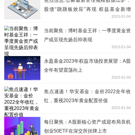
焦点信息:公募最新管理规模数据出炉：
股债“跷跷板效应”再现 权益基金新增
2023-01-04
3600亿，债基缩水近5000亿元
当前聚焦：博时基金王祥：一季度黄金资
产或呈现先扬后抑表现
2023-01-04
永盈基金2023年权益市场投资展望：A股
全年有望震荡向上
2023-01-04
焦点速递！华安基金：金价2022全年收
红，重视2023年黄金配置价值
2023-01-04
每日聚焦：A股新核心资产或迎布局良机
创业50ETF在深交所挂牌上市