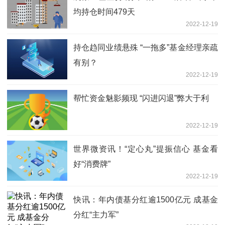
均持仓时间479天
2022-12-19
持仓趋同业绩悬殊 “一拖多”基金经理亲疏
有别？
2022-12-19
帮忙资金魅影频现 “闪进闪退”弊大于利
2022-12-19
世界微资讯！“定心丸”提振信心 基金看
好“消费牌”
2022-12-19
快讯：年内债基分红逾1500亿元 成基金
分红“主力军”