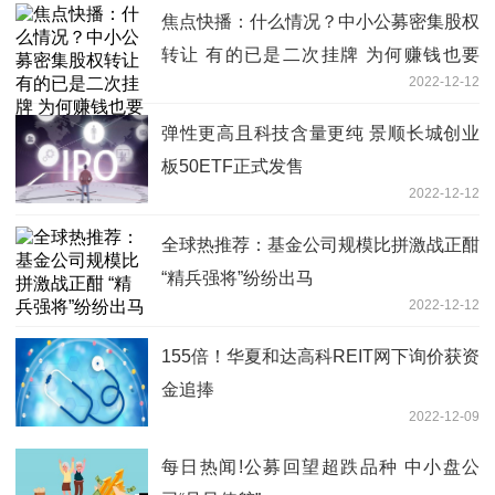
焦点快播：什么情况？中小公募密集股权
转让 有的已是二次挂牌 为何赚钱也要
2022-12-12
卖？
弹性更高且科技含量更纯 景顺长城创业
板50ETF正式发售
2022-12-12
全球热推荐：基金公司规模比拼激战正酣
“精兵强将”纷纷出马
2022-12-12
155倍！华夏和达高科REIT网下询价获资
金追捧
2022-12-09
每日热闻!公募回望超跌品种 中小盘公