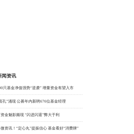
新闻资讯
00只基金净值强势“逆袭” 增量资金有望入市
面孔”涌现 公募年内新聘676位基金经理
资金魅影频现 “闪进闪退”弊大于利
微资讯！“定心丸”提振信心 基金看好“消费牌”