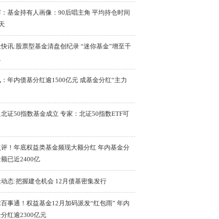
察：基金持有人画像：90后唱主角 平均持仓时间
9天
快讯:股票型基金清盘创纪录 “迷你基金”增至千
只
：年内债基分红逾1500亿元 成基金分红“主力
北证50指数基金成立 专家：北证50指数ETF可
点评！年底权益类基金频现大额分红 年内基金分
额已近2400亿
动态:把握建仓机会 12月债基密集发行
百事通！权益基金12月加码派发“红包雨” 年内
分红逾2300亿元