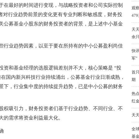
于在最好的时间进行变现，与战略投资者和公司实际控制
观
资者对行业趋势前景的变化更有专业判断和敏感度，财务投
47
关公募基金小股东的财务投资者的背景，是上述中小基金
天天
余
些行业趋势因素，以至于要在所持有的中小公募盈利尚佳
快讯
军”
投资和基金经理的选股逻辑差别并不大，核心策略是 “投
首只
但在国内新兴科技行业持续涌出，公募基金行业日渐成熟，
期
景下，行业集中度的持续提升趋势，已是中小公募的财务
热
红金
股权吸引力，财务投资者们基于行业趋势、不同行业、不
天天
大的需求将资金利益最大化。
全球
确
基金