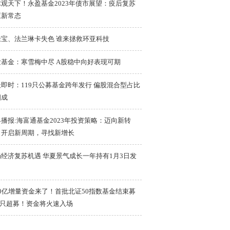
观天下！永盈基金2023年债市展望：疫后复苏
应新常态
肤宝、法兰琳卡失色 谁来拯救环亚科技
发基金：寒雪梅中尽 A股稳中向好表现可期
即时：119只公募基金跨年发行 偏股混合型占比
四成
播报:海富通基金2023年投资策略：迈向新转
，开启新周期，寻找新增长
局经济复苏机遇 华夏景气成长一年持有1月3日发
0亿增量资金来了！首批北证50指数基金结束募
3只超募！资金将火速入场