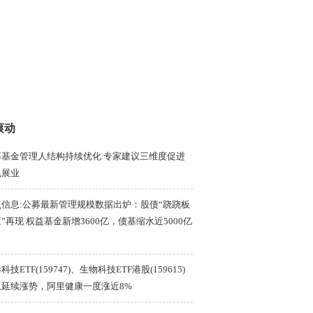
滚动
募基金管理人结构持续优化 专家建议三维度促进
规展业
点信息:公募最新管理规模数据出炉：股债“跷跷板
”再现 权益基金新增3600亿，债基缩水近5000亿
科技ETF(159747)、生物科技ETF港股(159615)
双延续涨势，阿里健康一度涨近8%