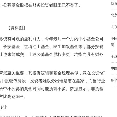
假
小公募基金股权在财务投资者眼里已不香了。
北
北
【资料图】
募仍有可观的盈利能力，今年最后一个月内中小基金公司
中
明
、长安基金、红塔红土基金、民生加银基金等，部分投资
让也未能成交，上述公募基金股权变更，均指向具有财务
全球
中国
背景至关重要，其投资逻辑和基金经理类似，意在投资“好
各
集中度较低阶段，投资者难以分出谁是潜在赢家，而当行业
给中小公募的黄金时间可能所剩不多。数据显示，非货基
比高达64%。
转让