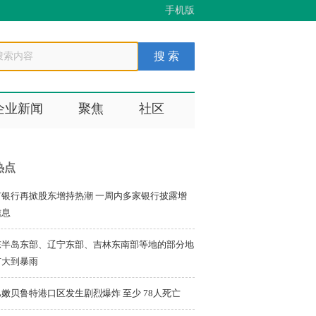
手机版
企业新闻
聚焦
社区
热点
市银行再掀股东增持热潮 一周内多家银行披露增
信息
东半岛东部、辽宁东部、吉林东南部等地的部分地
有大到暴雨
嫩贝鲁特港口区发生剧烈爆炸 至少 78人死亡