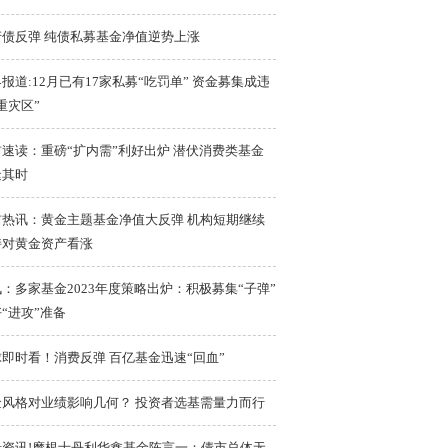
产债反弹 纯债私募基金净值逆势上涨
报道:12月已有17家私募“吃罚单” 资金募集成违
重灾区”
速读：重磅“扩内需”利好出炉 潜伏消费类基金
逢其时
前热讯：黄金主题基金净值大反弹 机构短期继续
持对黄金资产看涨
：多家基金2023年度策略出炉：积极募集“子弹”
“进攻”准备
即时看！消费反弹 百亿基金迅速“回血”
金风格对业绩影响几何？ 投资者选基需量力而行
沿资讯!摩根士丹利华鑫基金陈言一：债市总体无