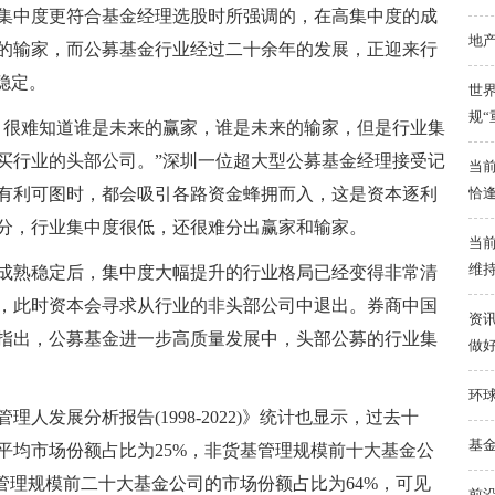
集中度更符合基金经理选股时所强调的，在高集中度的成
地
的输家，而公募基金行业经过二十余年的发展，正迎来行
稳定。
世界
规“
，很难知道谁是未来的赢家，谁是未来的输家，但是行业集
买行业的头部公司。”深圳一位超大型公募基金经理接受记
当前
有利可图时，都会吸引各路资金蜂拥而入，这是资本逐利
恰
分，行业集中度很低，还很难分出赢家和输家。
当
维
成熟稳定后，集中度大幅提升的行业格局已经变得非常清
，此时资本会寻求从行业的非头部公司中退出。券商中国
资讯
指出，公募基金进一步高质量发展中，头部公募的行业集
做好
环球
人发展分析报告(1998-2022)》统计也显示，过去十
基
平均市场份额占比为25%，非货基管理规模前十大基金公
管理规模前二十大基金公司的市场份额占比为64%，可见
前