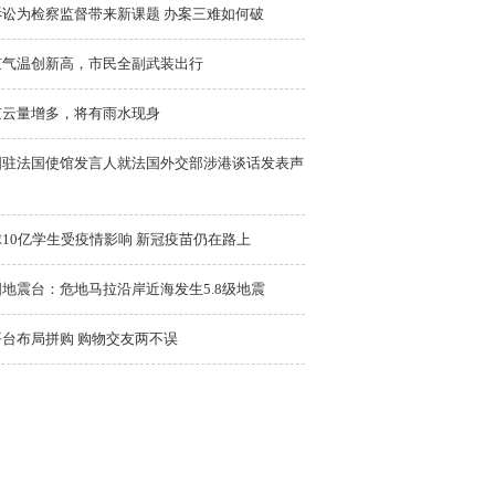
诉讼为检察监督带来新课题 办案三难如何破
京气温创新高，市民全副武装出行
京云量增多，将有雨水现身
国驻法国使馆发言人就法国外交部涉港谈话发表声
10亿学生受疫情影响 新冠疫苗仍在路上
地震台：危地马拉沿岸近海发生5.8级地震
平台布局拼购 购物交友两不误