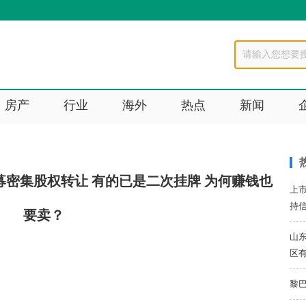
房产
行业
海外
热点
新闻
密集股权转让 有的已是二次挂牌 为何赚钱也
上
持
要卖？
山
区
黎巴