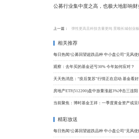
公募行业集中度之高，也极大地影响财
标签：
上一篇：
弹性更高且科技含量更纯 景顺长城创业板50ETF
相关推荐
每日热闻!公募回望超跌品种 中小盘公司“见风使
观察：去年买的基金还亏30% 今年如何应对？
天天热消息：“疫后复苏”行情正在启动 基金看好顺
房地产ETF(512200)盘中放量涨超3%冲击三连
当前聚焦：博时基金王祥：一季度黄金资产或呈
精彩放送
每日热闻!公募回望超跌品种 中小盘公司“见风使