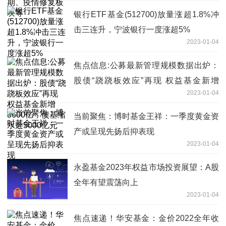
银行ETF基金(512700)放量涨超1.8%冲
击三连升，宁波银行一度涨超5%
2023-01-04
焦点信息:公募最新管理规模数据出炉：
股债“跷跷板效应”再现 权益基金新增
2023-01-04
3600亿，债基缩水近5000亿元
当前聚焦：博时基金王祥：一季度黄金资
产或呈现先扬后抑表现
2023-01-04
永盈基金2023年权益市场投资展望：A股
全年有望震荡向上
2023-01-04
焦点速递！华安基金：金价2022全年收