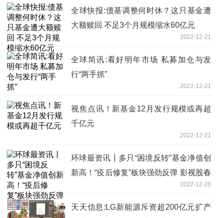
全球快报:债基调整何时休？这只基金遭
大额赎回 不足3个月规模缩水60亿元
2022-12-21
全球简讯:看好明年市场 私募加仓与发
行“两手抓”
2022-12-21
视焦点讯！新基金12月发行规模或再超
千亿元
2022-12-21
环球最资讯丨多只“困境反转”基金净值创
新高！“疫后修复”板块强劲反弹 影视股春
2022-12-20
天也来了？
天天信息:LG新能源斥资超200亿元扩产