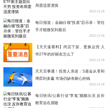
局需适度谨慎
2022-12-26
每日报道：金融白领“投基”启示录：管住
手才能微笑到最后
2022-12-26
【天天速看料】闭店下架、更换运营 入
华27年的好丽友怎么了
2022-12-26
天天百事通！投资人亲述：S基金从零和
博弈到多赢 市场仍缺有耐心的钱
2022-12-26
每日快讯!公募行业“李鬼”频频出没 反诈
教育迫在眉睫