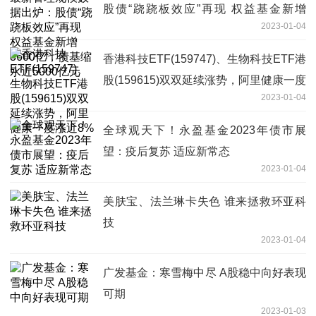
股债“跷跷板效应”再现 权益基金新增
2023-01-04
3600亿，债基缩水近5000亿元
香港科技ETF(159747)、生物科技ETF港
股(159615)双双延续涨势，阿里健康一度
2023-01-04
涨近8%
全球观天下！永盈基金2023年债市展
望：疫后复苏 适应新常态
2023-01-04
美肤宝、法兰琳卡失色 谁来拯救环亚科
技
2023-01-04
广发基金：寒雪梅中尽 A股稳中向好表现
可期
2023-01-03