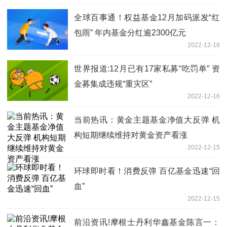
全球百事通！权益基金12月加码派发“红
包雨” 年内基金分红逾2300亿元
2022-12-16
世界报道:12月已有17家私募“吃罚单” 资
金募集成违规“重灾区”
2022-12-16
当前热讯：黄金主题基金净值大反弹 机
构短期继续维持对黄金资产看涨
2022-12-15
环球即时看！消费反弹 百亿基金迅速“回
血”
2022-12-15
前沿资讯!摩根士丹利华鑫基金陈言一：