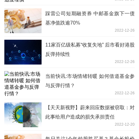
踩雷公司短期融资券 中邮基金旗下一债
基净值跌逾70%
2022-12-26
11家百亿级私募“收复失地” 后市看好港股
反弹持续性
2022-12-26
当前快讯:市场情绪转暖 如何借道基金参
与反弹行情？
2022-12-26
【天天新视野】蔚来回应数据被窃取：对
此事给用户造成的损失承担责任
2022-12-20
每日关注!今年炒股胜买基？基金长投价