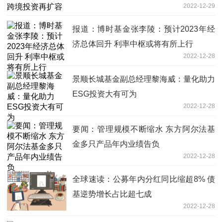
2022-12-29
报道：博时基金张李陵：预计2023年经
济总体回升 利率中枢或将有所上行
2022-12-28
景顺长城基金副总经理黎海威：量化助力
ESG投资大有可为
2022-12-28
要闻：管理规模不断缩水 东方阿尔法基
金多只产品年内业绩告负
2022-12-28
全球速读：公募年内分红同比缩超8% 债
基逆势增长占比超七成
2022-12-28