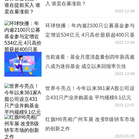
入 谁卖在暴涨前？
2022-12-09
环球快播：年内逾2100只公募基金参与
定增近534亿元 4只高价股获超400只基
2022-12-09
金青睐
当前速看：基金月度清盘量创四年新高逾
八成为迷你基金 成立以来回报率欠佳
2022-12-08
世界今亮点！今年以来361家A股公司设
立431只产业并购基金 平均规模9.1亿元
2022-12-07
红旗H6亮相广州车展 改变B级轿车市场
的创新之作
2023-01-05