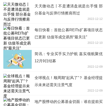
天天微动态丨不是遭清盘就是出手慢 部
分基金与反弹行情擦肩而过
2022-12-12
每日快看：首批公募REITs扩募项目状态
已更新 估值等成交易所“最关注”
2022-12-10
简讯：专业买手实力护航 嘉实领航聚优
12月9日结募
2022-12-09
全球视点！顺周期“起风了”？ 基金经理提
示未来还需关注景气度
2022-12-09
地产股悸动的公募基金切面：谁在提前买