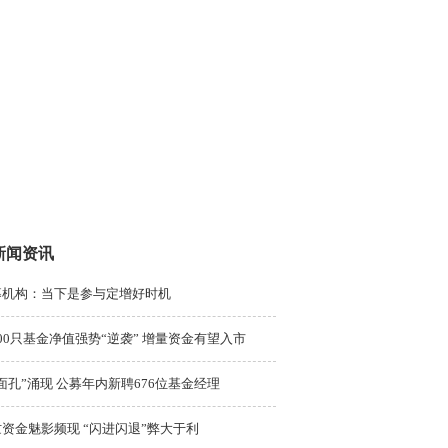
新闻资讯
募机构：当下是参与定增好时机
00只基金净值强势“逆袭” 增量资金有望入市
面孔”涌现 公募年内新聘676位基金经理
资金魅影频现 “闪进闪退”弊大于利