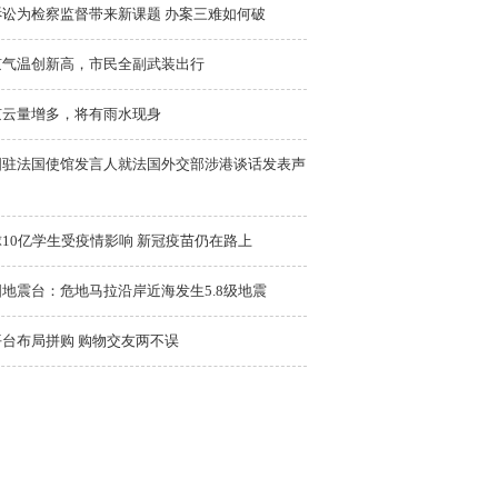
诉讼为检察监督带来新课题 办案三难如何破
京气温创新高，市民全副武装出行
京云量增多，将有雨水现身
国驻法国使馆发言人就法国外交部涉港谈话发表声
10亿学生受疫情影响 新冠疫苗仍在路上
地震台：危地马拉沿岸近海发生5.8级地震
平台布局拼购 购物交友两不误