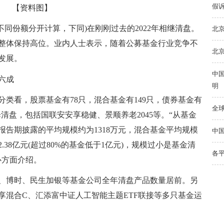
假
【资料图】
不同份额分开计算，下同)在刚刚过去的2022年相继清盘。
北
品数量整体保持高位。业内人士表示，随着公募基金行业竞争不
北
发展。
中
六成
明
级分类看，股票基金有78只，混合基金有149只，债券基金有
全球
择清盘，包括国联安安享稳健、景顺养老2045等。“从基金
告期披露的平均规模约为1318万元，混合基金平均规模
中国
.38亿元(超过80%的基金低于1亿元)，规模过小是基金清
各
心方面介绍。
、博时、民生加银等基金公司全年清盘产品数量居前。另
享混合C、汇添富中证人工智能主题ETF联接等多只基金运