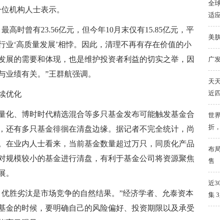
全球
一位机构人士表示。
适
高时曾有23.56亿元，但今年10月末仅有15.85亿元，平
美
行业‘高质量发展’相悖。因此，清理不再有存在价值的小
发展的需要和体现，也是维护投资者利益的切实之举，因
广
与业绩有关。”王群航强调。
天天
近
续优化
大盘量化、博时时代精选混合等多只基金发布可能触发基金合
世界
折
年，还有多只基金徘徊在清盘边缘。据记者不完全统计，尚
0万元。在业内人士看来，当前基金数量超过万只，同质化产品
布
对规模较小的基金进行清盘，有利于基金公司将资源聚焦
售
展。
近3
，优胜劣汰是市场竞争的自然结果。”经济学者、允泰资本
集 
基金的时候，要明确自己的风险偏好、投资期限以及承受