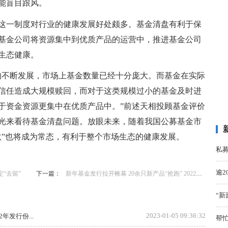
能盲目跟风。
这一制度对行业的健康发展好处颇多。基金清盘有利于保
基金公司将资源集中到优质产品的运营中，推进基金公司
生态健康。
的不断发展，市场上基金数量已经十分庞大。而基金在实际
信任造成大规模赎回，而对于这类规模过小的基金及时进
于资金资源更集中在优质产品中。”前述天相投顾基金评价
光来看待基金清盘问题。放眼未来，随着我国公募基金市
汰”也将成为常态，有利于整个市场生态的健康发展。
私
逾2
“去留”
下一篇：
新年基金发行拉开帷幕 20余只新产品“抢跑” 2022年发行份额超1.49万亿份
“新
2023-01-05 09:36:32
年发行份...
帮忙