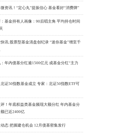
微资讯！“定心丸”提振信心 基金看好“消费牌”
察：基金持有人画像：90后唱主角 平均持仓时间
9天
快讯:股票型基金清盘创纪录 “迷你基金”增至千
只
：年内债基分红逾1500亿元 成基金分红“主力
北证50指数基金成立 专家：北证50指数ETF可
点评！年底权益类基金频现大额分红 年内基金分
额已近2400亿
动态:把握建仓机会 12月债基密集发行