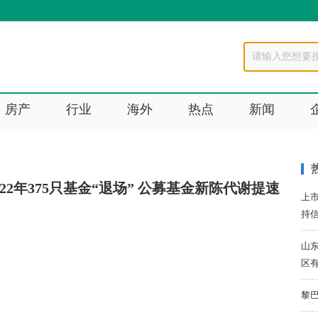
房产
行业
海外
热点
新闻
22年375只基金“退场” 公募基金新陈代谢提速
上
持
山
区
黎巴