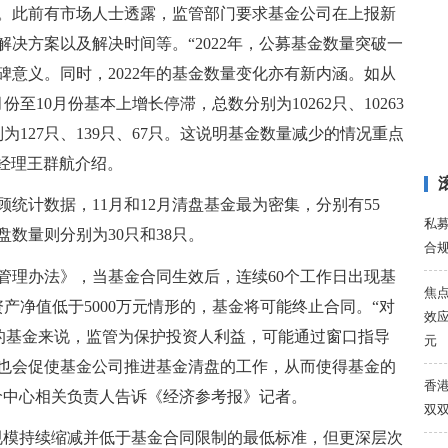
严。此前有市场人士透露，监管部门要求基金公司在上报新
决方案以及解决时间等。“2022年，公募基金数量突破一
意义。同时，2022年的基金数量变化亦有新内涵。如从
份至10月份基本上增长停滞，总数分别为10262只、10263
别为127只、139只、67只。这说明基金数量减少的情况重点
总经理王群航介绍。
统计数据，11月和12月清盘基金最为密集，分别有55
私
盘数量则分别为30只和38只。
合
管理办法》，当基金合同生效后，连续60个工作日出现基
焦
资产净值低于5000万元情形的，基金将可能终止合同。“对
效应
望的基金来说，监管为保护投资人利益，可能通过窗口指导
元
也会促使基金公司推进基金清盘的工作，从而使得基金的
香港
价中心相关负责人告诉《经济参考报》记者。
双
规模持续缩减并低于基金合同限制的最低标准，但更深层次