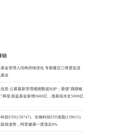
滚动
募基金管理人结构持续优化 专家建议三维度促进
规展业
点信息:公募最新管理规模数据出炉：股债“跷跷板
”再现 权益基金新增3600亿，债基缩水近5000亿
科技ETF(159747)、生物科技ETF港股(159615)
双延续涨势，阿里健康一度涨近8%