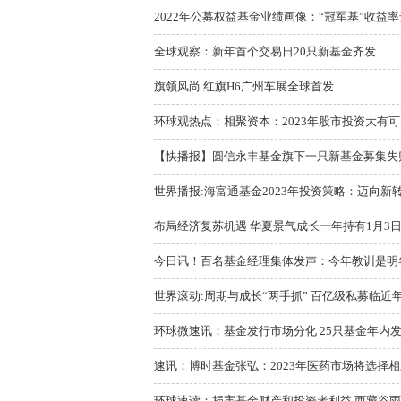
2022年公募权益基金业绩画像：“冠军基”收益率达48.
全球观察：新年首个交易日20只新基金齐发
旗领风尚 红旗H6广州车展全球首发
环球观热点：相聚资本：2023年股市投资大有可
【快播报】圆信永丰基金旗下一只新基金募集失败 
世界播报:海富通基金2023年投资策略：迈向新转
布局经济复苏机遇 华夏景气成长一年持有1月3
今日讯！百名基金经理集体发声：今年教训是明年经
世界滚动:周期与成长“两手抓” 百亿级私募临近
环球微速讯：基金发行市场分化 25只基金年内
速讯：博时基金张弘：2023年医药市场将选择相对
环球速读：损害基金财产和投资者利益 西藏谷雨及