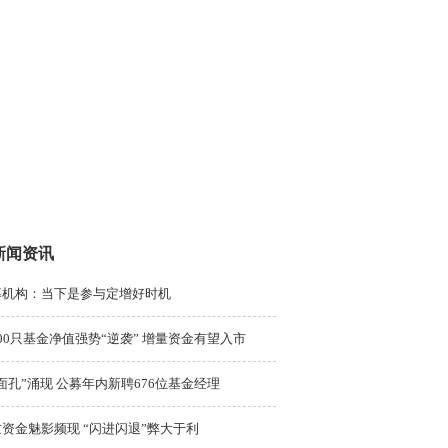
新闻资讯
募机构：当下是参与定增好时机
00只基金净值强势“逆袭” 增量资金有望入市
面孔”涌现 公募年内新聘676位基金经理
资金魅影频现 “闪进闪退”弊大于利