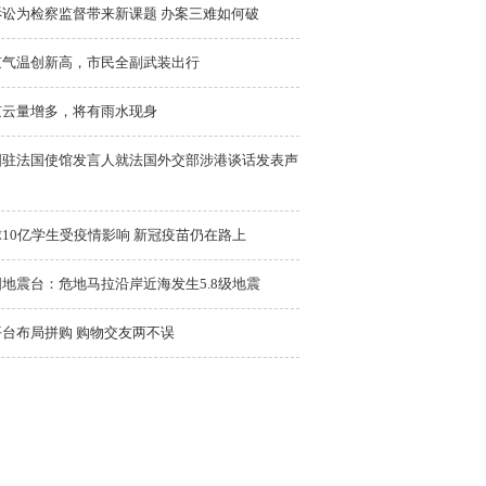
诉讼为检察监督带来新课题 办案三难如何破
京气温创新高，市民全副武装出行
京云量增多，将有雨水现身
国驻法国使馆发言人就法国外交部涉港谈话发表声
10亿学生受疫情影响 新冠疫苗仍在路上
地震台：危地马拉沿岸近海发生5.8级地震
平台布局拼购 购物交友两不误