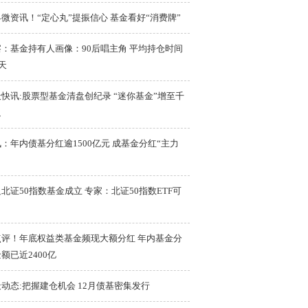
微资讯！“定心丸”提振信心 基金看好“消费牌”
察：基金持有人画像：90后唱主角 平均持仓时间
9天
快讯:股票型基金清盘创纪录 “迷你基金”增至千
只
：年内债基分红逾1500亿元 成基金分红“主力
北证50指数基金成立 专家：北证50指数ETF可
点评！年底权益类基金频现大额分红 年内基金分
额已近2400亿
动态:把握建仓机会 12月债基密集发行