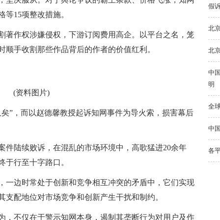
假
格等15项整改措施。
北
割著作权涉嫌侵权，下游订阅费用高企。以平台之名，笼
时顺手收割那些作品背后的作者的价值红利。
北
中
明
(资料图片)
全球
久矣”，而以赵德馨教授起诉知网事件为导火索，损害幕后
中国
案件陆续败诉，在混乱的市场环境中，高歌猛进20余年
各
终于行至十字路口。
，一边时常处于创新和竞争相互冲突的矛盾中，它们实现
其支配地位对市场竞争和创新产生干扰和制约。
为，不仅在于警示知网本身，遏制其垄断行为对用户及作