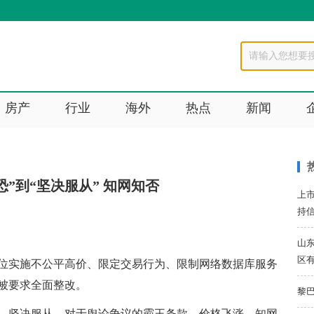
房产
行业
海外
热点
新闻
恐”到“坚决服从” 知网知否
上
持
山
区
地位实施不公平高价、限定交易行为、限制网络数据库服务
并被要求全面整改。
黎巴
，坚决服从。对于舆论争议的霸王条款、价格飞涨，知网