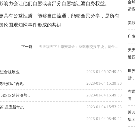
全球
影响力会让他们自愿或者部分自愿地让渡自身权益。
适
更具有公益性质，能够自由流通，能够全民分享，是所有
美
舆论围观知网事件形成的共识。
广
下一篇：
天天观天下！华安基金：圣诞季交投平淡，黄金微涨
天天
近
世界
2023-01-05 07:49:59
促进合规展业
折
2023-01-04 15:39:36
效应”再现...
布
2023-01-04 15:49:53
15)双双延续涨势...
售
2023-01-04 15:53:23
苏 适应新常态
近3
2023-01-04 08:49:22
集 