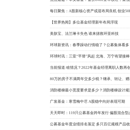
每日聚焦：A股新核心资产或迎布局良机 创业50
【世界热闻】多位基金经理新年布局浮现
美肤宝、法兰琳卡失色 谁来拯救环亚科技
环球新资讯：春季躁动行情稳了？公募集体看多：
环球时讯：三亚“平替”风起 北海、万宁有望接棒
当前报道:啥情况？2022年基金经理离职人数再
80万的房子不满两年交多少税？继承、转让、
消防楼梯最小宽度要求是多少？消防楼梯设计规
广发基金：寒雪梅中尽 A股稳中向好表现可期
天天即时：119只公募基金跨年发行 偏股混合型
公募基金年度业绩排名落定 多只百亿规模产品收益告负