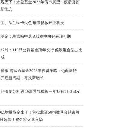
观天下！永盈基金2023年债市展望：疫后复苏
应新常态
肤宝、法兰琳卡失色 谁来拯救环亚科技
发基金：寒雪梅中尽 A股稳中向好表现可期
即时：119只公募基金跨年发行 偏股混合型占比
四成
播报:海富通基金2023年投资策略：迈向新转
，开启新周期，寻找新增长
局经济复苏机遇 华夏景气成长一年持有1月3日发
0亿增量资金来了！首批北证50指数基金结束募
3只超募！资金将火速入场