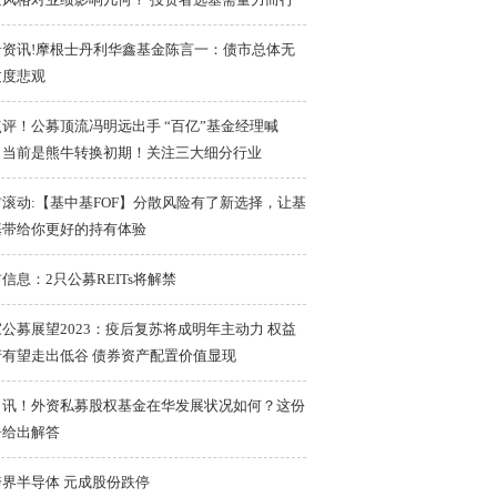
沿资讯!摩根士丹利华鑫基金陈言一：债市总体无
过度悲观
评！公募顶流冯明远出手 “百亿”基金经理喊
：当前是熊牛转换初期！关注三大细分行业
滚动:【基中基FOF】分散风险有了新选择，让基
基带给你更好的持有体验
信息：2只公募REITs将解禁
公募展望2023：疫后复苏将成明年主动力 权益
产有望走出低谷 债券资产配置价值显现
日讯！外资私募股权基金在华发展状况如何？这份
告给出解答
跨界半导体 元成股份跌停