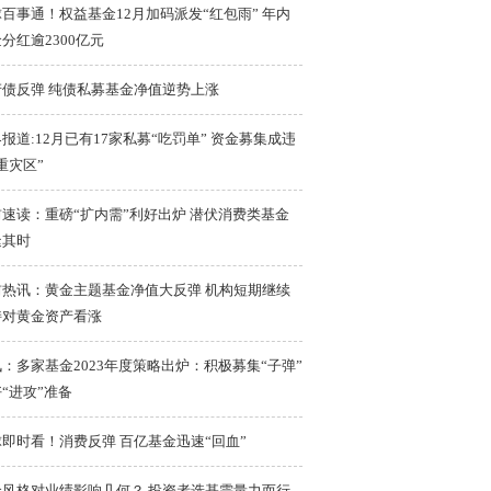
百事通！权益基金12月加码派发“红包雨” 年内
分红逾2300亿元
产债反弹 纯债私募基金净值逆势上涨
报道:12月已有17家私募“吃罚单” 资金募集成违
重灾区”
速读：重磅“扩内需”利好出炉 潜伏消费类基金
逢其时
前热讯：黄金主题基金净值大反弹 机构短期继续
持对黄金资产看涨
：多家基金2023年度策略出炉：积极募集“子弹”
“进攻”准备
即时看！消费反弹 百亿基金迅速“回血”
金风格对业绩影响几何？ 投资者选基需量力而行