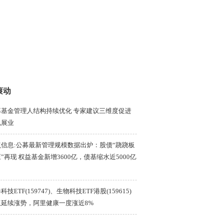
滚动
募基金管理人结构持续优化 专家建议三维度促进
规展业
点信息:公募最新管理规模数据出炉：股债“跷跷板
”再现 权益基金新增3600亿，债基缩水近5000亿
科技ETF(159747)、生物科技ETF港股(159615)
双延续涨势，阿里健康一度涨近8%