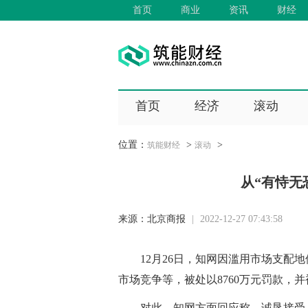
首页
商业
资讯
财经
首页
经济
滚动
位置：
>
>
筑能财经
滚动
从“有恃无
来源：
北京商报
|
2022-12-27 07:43:58
12月26日，知网因滥用市场支配
市场竞争等，被处以8760万元罚款，
对此，知网方面回应称，诚恳接受