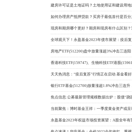
建房许可证是土地证吗？土地使用证和建设用地规
如何办理房产抵押贷款？买房子最低首付是百分
现房和期房哪个更好？期房和现房有什么区别？室
全球观天下！永盈基金2023年债市展望：疫后复
房地产ETF(512200)盘中放量涨超3%冲击三连
香港科技ETF(159747)、生物科技ETF港股(1596
天天热消息：“疫后复苏”行情正在启动 基金看好顺
银行ETF基金(512700)放量涨超1.8%冲击三
焦点信息:公募最新管理规模数据出炉：股债“跷跷板
当前聚焦：博时基金王祥：一季度黄金资产或呈
永盈基金2023年权益市场投资展望：A股全年有
焦点速递！华安基金：金价2022全年收红，重视