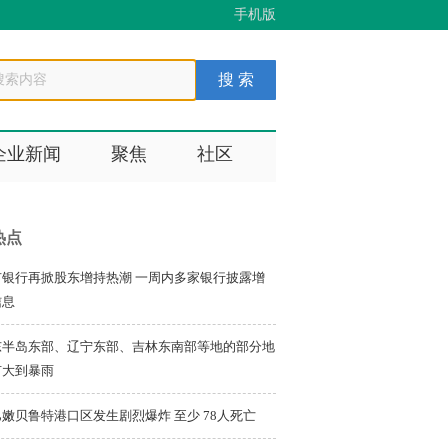
手机版
企业新闻
聚焦
社区
热点
市银行再掀股东增持热潮 一周内多家银行披露增
信息
东半岛东部、辽宁东部、吉林东南部等地的部分地
有大到暴雨
嫩贝鲁特港口区发生剧烈爆炸 至少 78人死亡