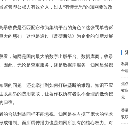
当监管即公权力有效介入，过去“有恃无恐”的知网要改改
高昂收费是否匹配它作为集纳平台的角色？这张罚单告诉
巨大的惩罚，这也是通过《反垄断法》为企业的创新发展
段看，知网是国内最大的数字出版平台、数据库商，收录
私
。因此，无论是查重服务，还是数据库服务，知网显然都
合
焦
知网的问题，还会牵扯到如何打破垄断的难题。知识不应
效应
生以高昂的费用获取，让著作权所有者以不合理的低价授
元
的归宿。
香港
者的合法利益同样不能忽视。知网是在占据了庞大的学术
双
形成钳制。而所谓传播力也是知网所拥有的核心权力。对