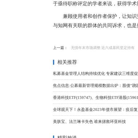
于亟待职称评定的学者来说，获得学术
兼顾使用者和创作者保护，让知识
与知网有关联的群体的共同诉求，也是
标签：
上一篇：
无惧年末市场调整 近六成基民坚定持有
相关推荐
私募基金管理人结构持续优化 专家建议三维度
焦点信息:公募最新管理规模数据出炉：股债“跷跷板
香港科技ETF(159747)、生物科技ETF港股(1596
全球观天下！永盈基金2023年债市展望：疫后复
美肤宝、法兰琳卡失色 谁来拯救环亚科技
精彩放送