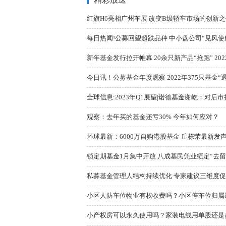
红旗H6亮相广州车展 改变B级轿车市场的创新之
每日热闻!公募回望超跌品种 中小盘公司“见风使
新年基金发行拉开帷幕 20余只新产品“抢跑” 2022
今日讯！公募基金年度观察 2022年375只基金“退场
全球信息:2023年Q1展望|诺德基金谢屹：对后
观察：去年买的基金还亏30% 今年如何应对？
环球最新：6000万自购港股基金 丘栋荣最新发声
锁定期基金1月集中开放 八成基民凭业绩定“去留
私募基金管理人结构持续优化 专家建议三维度
小区人防车位物业有权收费吗？小区停车位归属
小产权房可以永久使用吗？家装电线用单股还是多